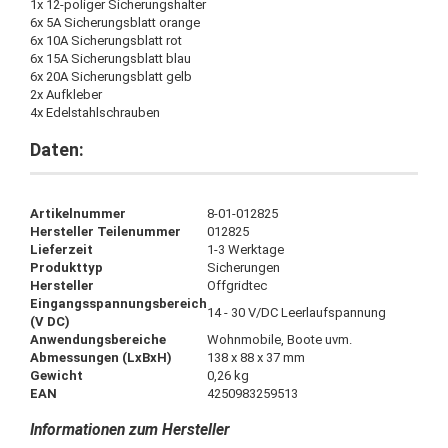
1x 12-poliger Sicherungshalter
6x 5A Sicherungsblatt orange
6x 10A Sicherungsblatt rot
6x 15A Sicherungsblatt blau
6x 20A Sicherungsblatt gelb
2x Aufkleber
4x Edelstahlschrauben
Daten:
Artikelnummer
8-01-012825
Hersteller Teilenummer
012825
Lieferzeit
1-3 Werktage
Produkttyp
Sicherungen
Hersteller
Offgridtec
Eingangsspannungsbereich
14 - 30 V/DC Leerlaufspannung
(V DC)
Anwendungsbereiche
Wohnmobile, Boote uvm.
Abmessungen (LxBxH)
138 x 88 x 37 mm
Gewicht
0,26 kg
EAN
4250983259513