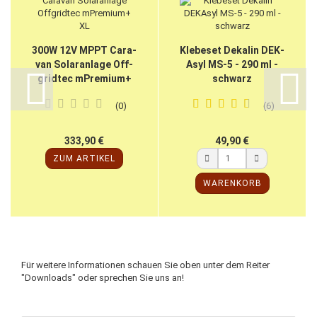
300W 12V MPPT Ca­ra­
Kle­be­set De­ka­lin DE­K­
van So­lar­an­la­ge Off­
Asyl MS-5 - 290 ml -
grid­tec mPre­mi­um+
schwarz
XL
0
6
333,90 €
49,90 €
ZUM ARTIKEL
WARENKORB
Für weitere Informationen schauen Sie oben unter dem Reiter
"Downloads" oder sprechen Sie uns an!