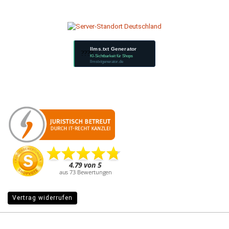
llms.txt Generator
????
KI-Sichtbarkeit für Shops
llmstxtgenerator.de
Vertrag widerrufen