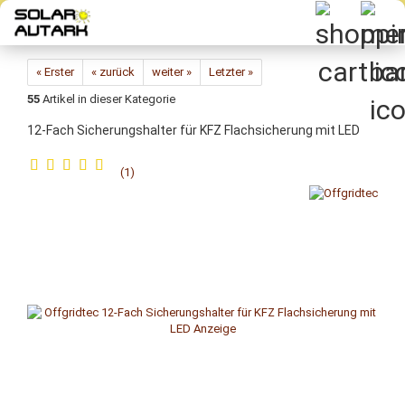
Direkt
zum
Hauptinhalt
« Erster
« zurück
weiter »
Letzter »
55
Artikel in dieser Kategorie
12-​Fach Si­che­rungs­hal­ter für KFZ Flach­si­che­rung mit LED
1