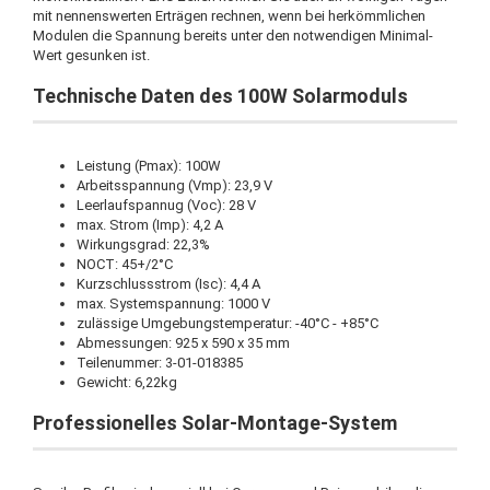
mit nennenswerten Erträgen rechnen, wenn bei herkömmlichen
Modulen die Spannung bereits unter den notwendigen Minimal-
Wert gesunken ist.
Technische Daten des 100W Solarmoduls
Leistung (Pmax): 100W
Arbeitsspannung (Vmp): 23,9 V
Leerlaufspannug (Voc): 28 V
max. Strom (Imp): 4,2 A
Wirkungsgrad: 22,3%
NOCT: 45+/2°C
Kurzschlussstrom (Isc): 4,4 A
max. Systemspannung: 1000 V
zulässige Umgebungstemperatur: -40°C - +85°C
Abmessungen: 925 x 590 x 35 mm
Teilenummer: 3-01-018385
Gewicht: 6,22kg
Professionelles Solar-Montage-System