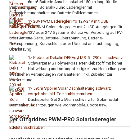
6mm² Batterie-Anschlusskabel 150cm lang für die
Verbindung von Solarakku und Laderegler mit
Flachsicherungshalter und Batterie-Polklemmmen
1× 20A PWM Laderegler Pro 12V-24V mit USB
20A PWM Solarladegregler mit 2 USB-Ausgängen für
12V oder 24V Systeme .Schutz vor Verpolung auf PV-
oder Batterie-Seite, Batterie-Überspannung, Batterie-
Unterspannung, Kurzschluss oder Überlast am Lastausgang,
Überhitzung
1× Klebeset Dekalin DEKAsyl MS-5 - 290 ml - schwarz
Schwarzer MS Polymer-basierter Klebstoff mit hoher
Haftwirkung und Anfangsfestigkeit zur Herstellung von
elastischen Verbindungen von Bauteilen, inkl. Zubehör zur
Vorbereitung
1× 59cm Spoiler Solar Dachhalterung schwarz
vorgebohrt inkl. Edelstahlschrauben
Dachspoiler-Set 2 x 59cm schwarz für Solarmodul-
Montage auf Fahrzeugen wie Wohnmobile, Boote usw.
Der Offgridtec PWM-PRO Solarladeregler