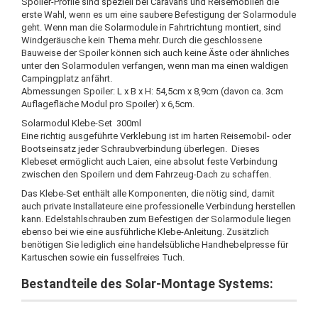
Spoiler-Profile sind speziell bei Caravans und Reisemobilen die
erste Wahl, wenn es um eine saubere Befestigung der Solarmodule
geht. Wenn man die Solarmodule in Fahrtrichtung montiert, sind
Windgeräusche kein Thema mehr. Durch die geschlossene
Bauweise der Spoiler können sich auch keine Äste oder ähnliches
unter den Solarmodulen verfangen, wenn man ma einen waldigen
Campingplatz anfährt.
Abmessungen Spoiler: L x B x H: 54,5cm x 8,9cm (davon ca. 3cm
Auflagefläche Modul pro Spoiler) x 6,5cm.
Solarmodul Klebe-Set 300ml
Eine richtig ausgeführte Verklebung ist im harten Reisemobil- oder
Bootseinsatz jeder Schraubverbindung überlegen. Dieses
Klebeset ermöglicht auch Laien, eine absolut feste Verbindung
zwischen den Spoilern und dem Fahrzeug-Dach zu schaffen.
Das Klebe-Set enthält alle Komponenten, die nötig sind, damit
auch private Installateure eine professionelle Verbindung herstellen
kann. Edelstahlschrauben zum Befestigen der Solarmodule liegen
ebenso bei wie eine ausführliche Klebe-Anleitung. Zusätzlich
benötigen Sie lediglich eine handelsübliche Handhebelpresse für
Kartuschen sowie ein fusselfreies Tuch.
Bestandteile des Solar-Montage Systems: