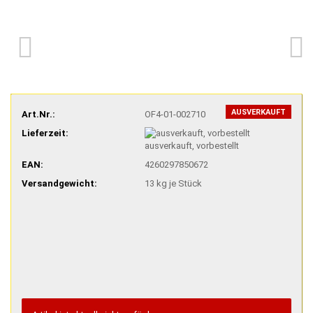
AUSVERKAUFT
Art.Nr.:
OF4-01-002710
Lieferzeit:
ausverkauft, vorbestellt
EAN:
4260297850672
Versandgewicht:
13
kg je Stück