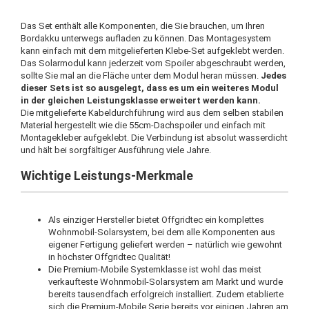
Das Set enthält alle Komponenten, die Sie brauchen, um Ihren
Bordakku unterwegs aufladen zu können. Das Montagesystem
kann einfach mit dem mitgelieferten Klebe-Set aufgeklebt werden.
Das Solarmodul kann jederzeit vom Spoiler abgeschraubt werden,
sollte Sie mal an die Fläche unter dem Modul heran müssen.
Jedes
dieser Sets ist so ausgelegt, dass es um ein weiteres Modul
in der gleichen Leistungsklasse erweitert werden kann.
Die mitgelieferte Kabeldurchführung wird aus dem selben stabilen
Material hergestellt wie die 55cm-Dachspoiler und einfach mit
Montagekleber aufgeklebt. Die Verbindung ist absolut wasserdicht
und hält bei sorgfältiger Ausführung viele Jahre.
Wichtige Leistungs-Merkmale
Als einziger Hersteller bietet Offgridtec ein komplettes
Wohnmobil-Solarsystem, bei dem alle Komponenten aus
eigener Fertigung geliefert werden – natürlich wie gewohnt
in höchster Offgridtec Qualität!
Die Premium-Mobile Systemklasse ist wohl das meist
verkaufteste Wohnmobil-Solarsystem am Markt und wurde
bereits tausendfach erfolgreich installiert. Zudem etablierte
sich die Premium-Mobile Serie bereits vor einigen Jahren am