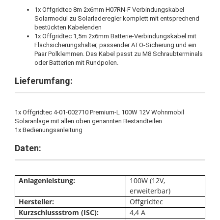
1x Offgridtec 8m 2x6mm H07RN-F Verbindungskabel
Solarmodul zu Solarladeregler komplett mit entsprechend
bestückten Kabelenden
1x Offgridtec 1,5m 2x6mm Batterie-Verbindungskabel mit
Flachsicherungshalter, passender ATO-Sicherung und ein
Paar Polklemmen. Das Kabel passt zu M8 Schraubterminals
oder Batterien mit Rundpolen.
Lieferumfang:
1x Offgridtec 4-01-002710 Premium-L 100W 12V Wohnmobil
Solaranlage mit allen oben genannten Bestandteilen
1x Bedienungsanleitung
Daten:
Anlagenleistung:
100W (12V,
erweiterbar)
Hersteller:
Offgridtec
Kurzschlussstrom (ISC):
4,4 A