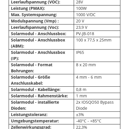
Leerlaufspannung (VOC):
28V
Leistung (PMAX):
100W
Max. Systemspannung:
1000 V/DC
Modulspannung (Vmp) :
20 V
Leerlaufspannung (Voc):
23,9 V
Solarmodul - Anschlussbox:
PV-JB-018
Solarmodul - Anschlussbox
100 x 77,5 x 25mm
(ABM):
Solarmodul - Anschlussbox
IP65
(IP):
Solarmodul - Format
8 x 20 mm
Bohrungen:
Solarmodul - Größe
4 mm - 6 mm
Anschlusskabel:
Solarmodul - Kabellänge:
0,8 m
Solarmodul - Rahmenstärke:
1 mm
Solarmodul - installierte
2x IOSQO50 Bypass
Dioden:
Diode
Leistungstoleranz:
±3%
Umgebungstemperatur:
-40°C - +85°C
Zellenwirkungsgrad:
22,3%