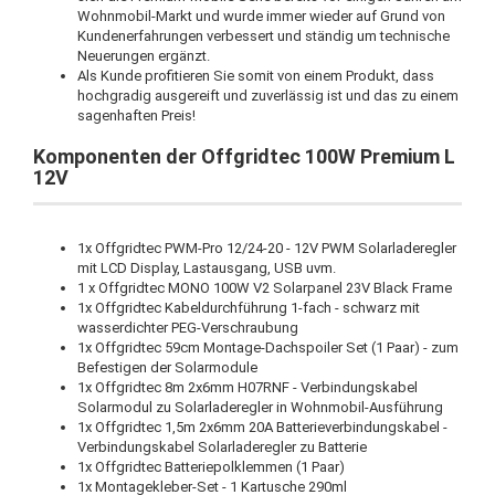
Wohnmobil-Markt und wurde immer wieder auf Grund von
Kundenerfahrungen verbessert und ständig um technische
Neuerungen ergänzt.
Als Kunde profitieren Sie somit von einem Produkt, dass
hochgradig ausgereift und zuverlässig ist und das zu einem
sagenhaften Preis!
Komponenten der Offgridtec 100W Premium L
12V
1x Offgridtec PWM-Pro 12/24-20 - 12V PWM Solarladeregler
mit LCD Display, Lastausgang, USB uvm.
1 x Offgridtec MONO 100W V2 Solarpanel 23V Black Frame
1x Offgridtec Kabeldurchführung 1-fach - schwarz mit
wasserdichter PEG-Verschraubung
1x Offgridtec 59cm Montage-Dachspoiler Set (1 Paar) - zum
Befestigen der Solarmodule
1x Offgridtec 8m 2x6mm H07RNF - Verbindungskabel
Solarmodul zu Solarladeregler in Wohnmobil-Ausführung
1x Offgridtec 1,5m 2x6mm 20A Batterieverbindungskabel -
Verbindungskabel Solarladeregler zu Batterie
1x Offgridtec Batteriepolklemmen (1 Paar)
1x Montagekleber-Set - 1 Kartusche 290ml