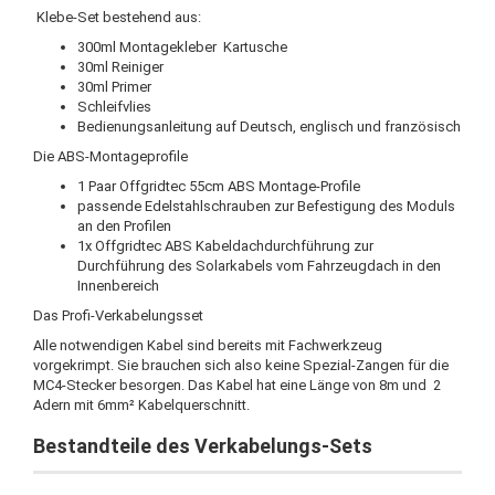
Klebe-Set bestehend aus:
300ml Montagekleber Kartusche
30ml Reiniger
30ml Primer
Schleifvlies
Bedienungsanleitung auf Deutsch, englisch und französisch
Die ABS-Montageprofile
1 Paar Offgridtec 55cm ABS Montage-Profile
passende Edelstahlschrauben zur Befestigung des Moduls
an den Profilen
1x Offgridtec ABS Kabeldachdurchführung zur
Durchführung des Solarkabels vom Fahrzeugdach in den
Innenbereich
Das Profi-Verkabelungsset
Alle notwendigen Kabel sind bereits mit Fachwerkzeug
vorgekrimpt. Sie brauchen sich also keine Spezial-Zangen für die
MC4-Stecker besorgen. Das Kabel hat eine Länge von 8m und 2
Adern mit 6mm² Kabelquerschnitt.
Bestandteile des Verkabelungs-Sets