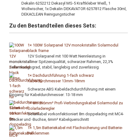
Dekalin 6252212 Dekasyl MS-5 Kraftkleber Weiß, 1
Wollwischer, 1x Dekalin DEKAVATOR 6257812 Flasche 30ml,
DEKACLEAN Reinigungstücher
Zu den Bestandteilen dieses Sets:
1× 100W Solarpanel 12V monokristallin Solarmodul
black frame
12V Solarpanel mit 100 Watt Nennleistung in
monokristalliner Spitzenqualität, schwarzer Rahmen, 22,3%
Zellwirkungsgrad, stabil, langlebig und zuverlässig
1× Dachdurchführung 1-fach schwarz
Kabeldurchmesser 13mm-18mm
Schwarze ABS Kabeldachdurchführung mit einem
Eingang für Kabeldurchmesser: 13-18 mm
1× 8m 2x6mm² Profi-Verbindungskabel Solarmodul zu
Solarladeregler
Solarkabel vorkonfektioniert 8m doppeladrig mit MC4-
Stecker und -Buchse, 6mm² Kabelquerschnitt
1× 1,5m Batteriekabel mit Flachsicherung und Batterie-
Polklemmen