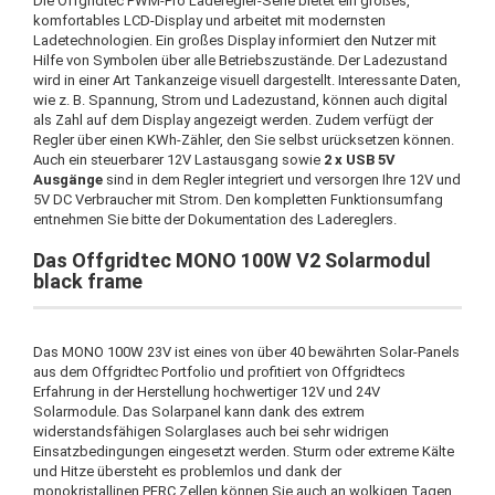
Die Offgridtec PWM-Pro Laderegler-Serie bietet ein großes,
komfortables LCD-Display und arbeitet mit modernsten
Ladetechnologien. Ein großes Display informiert den Nutzer mit
Hilfe von Symbolen über alle Betriebszustände. Der Ladezustand
wird in einer Art Tankanzeige visuell dargestellt. Interessante Daten,
wie z. B. Spannung, Strom und Ladezustand, können auch digital
als Zahl auf dem Display angezeigt werden. Zudem verfügt der
Regler über einen KWh-Zähler, den Sie selbst urücksetzen können.
Auch ein steuerbarer 12V Lastausgang sowie
2 x USB 5V
Ausgänge
sind in dem Regler integriert und versorgen Ihre 12V und
5V DC Verbraucher mit Strom. Den kompletten Funktionsumfang
entnehmen Sie bitte der Dokumentation des Ladereglers.
Das Offgridtec MONO 100W V2 Solarmodul
black frame
Das MONO 100W 23V ist eines von über 40 bewährten Solar-Panels
aus dem Offgridtec Portfolio und profitiert von Offgridtecs
Erfahrung in der Herstellung hochwertiger 12V und 24V
Solarmodule. Das Solarpanel kann dank des extrem
widerstandsfähigen Solarglases auch bei sehr widrigen
Einsatzbedingungen eingesetzt werden. Sturm oder extreme Kälte
und Hitze übersteht es problemlos und dank der
monokristallinen PERC Zellen können Sie auch an wolkigen Tagen