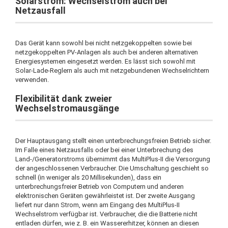
Solarstrom: Wechselstrom auch bei
Netzausfall
Das Gerät kann sowohl bei nicht netzgekoppelten sowie bei
netzgekoppelten PV-Anlagen als auch bei anderen alternativen
Energiesystemen eingesetzt werden. Es lässt sich sowohl mit
Solar-Lade-Reglern als auch mit netzgebundenen Wechselrichtern
verwenden.
Flexibilität dank zweier
Wechselstromausgänge
Der Hauptausgang stellt einen unterbrechungsfreien Betrieb sicher.
Im Falle eines Netzausfalls oder bei einer Unterbrechung des
Land-/Generatorstroms übernimmt das MultiPlus-II die Versorgung
der angeschlossenen Verbraucher. Die Umschaltung geschieht so
schnell (in weniger als 20 Millisekunden), dass ein
unterbrechungsfreier Betrieb von Computern und anderen
elektronischen Geräten gewährleistet ist. Der zweite Ausgang
liefert nur dann Strom, wenn am Eingang des MultiPlus-II
Wechselstrom verfügbar ist. Verbraucher, die die Batterie nicht
entladen dürfen, wie z. B. ein Wassererhitzer, können an diesen