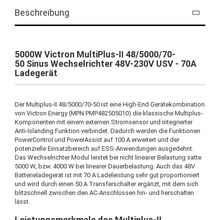
Beschreibung
5000W Victron MultiPlus-II 48/5000/70-
50 Sinus Wechselrichter 48V-230V USV - 70A
Ladegerät
Der Multiplus-II 48/5000/70-50 ist eine High-End Gerätekombination
von Victron Energy (MPN PMP482505010) die klassische Multiplus-
Komponenten mit einem externen Stromsensor und integrierter
Anti-Islanding Funktion verbindet. Dadurch werden die Funktionen
PowerControl und PowerAssist auf 100 A erweitert und der
potenzielle Einsatzbereich auf ESS-Anwendungen ausgedehnt.
Das Wechselrichter Modul leistet bei nicht linearer Belastung satte
5000 W, bzw. 4000 W bei linearer Dauerbelastung. Auch das 48V
Batterieladegerät ist mit 70 A Ladeleistung sehr gut proportioniert
und wird durch einen 50 A Transferschalter ergänzt, mit dem sich
blitzschnell zwischen den AC-Anschlüssen hin- und herschalten
lässt.
Leistungsmerkmale des Multiplus-II