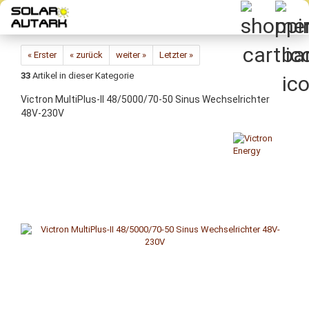
Direkt
zum
Hauptinhalt
« Erster
« zurück
weiter »
Letzter »
33
Artikel in dieser Kategorie
Vic­tron MultiPlus-​II 48/5000/70-50 Sinus Wech­sel­rich­ter
48V-​230V