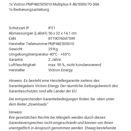
1x Victron PMP482505010 Multiplus-II 48/5000/70-50A
1x Bedienungsanleitung
Schutzart IP
IP21
Abmessungen (LxBxH)
56 x 32 x 14,1 cm
EAN
8719076047599
Hersteller Teilenummer
PMP482505010
Gewicht
29 Kg
Umgebungstemperatur
-40°C - +65°C
Garantie
2 Jahre
Luftfeuchtigkeit
max. 95 %, nicht kondensierend
Hersteller
Victron Energy
Hinweis: Es besteht eine Herstellergarantie seitens des
Garantiegebers Victron Energy. Der räumliche Geltungsbereich des
Garantieschutzes sind alle Länder der EU.
Die entsprechenden Garantiebedingungen finden Sie oben unter
dem Reiter „Downloads“
Hinweis:
Ihre gesetzlichen Rechte bei Mängeln werden durch dieses
Garantieversprechen nicht eingeschränkt und können von Ihnen
unentgeltlich in Anspruch genommen werden. Etwaig bestehende