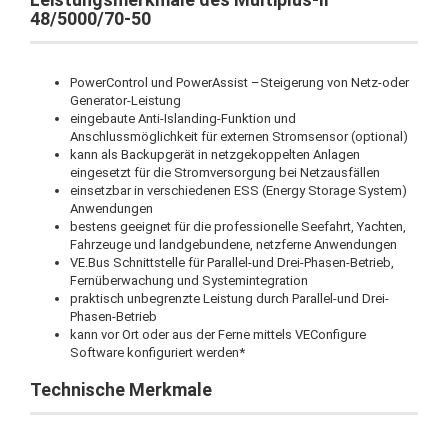
48/5000/70-50
PowerControl und PowerAssist –Steigerung von Netz-oder
Generator-Leistung
eingebaute Anti-Islanding-Funktion und
Anschlussmöglichkeit für externen Stromsensor (optional)
kann als Backupgerät in netzgekoppelten Anlagen
eingesetzt für die Stromversorgung bei Netzausfällen
einsetzbar in verschiedenen ESS (Energy Storage System)
Anwendungen
bestens geeignet für die professionelle Seefahrt, Yachten,
Fahrzeuge und landgebundene, netzferne Anwendungen
VE.Bus Schnittstelle für Parallel-und Drei-Phasen-Betrieb,
Fernüberwachung und Systemintegration
praktisch unbegrenzte Leistung durch Parallel-und Drei-
Phasen-Betrieb
kann vor Ort oder aus der Ferne mittels VEConfigure
Software konfiguriert werden*
Technische Merkmale