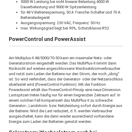
5000 W Leistung bei nicht linearer Belastung 4000 W
Dauerbelastung und 9000 W Spitzenleistung
für 48 V Batteriespannung, 50 A Transfer-Schalter und 70 A
Batterieladegerät
Ausgangsspannung: 230 VAC, Frequenz: 50 Hz
max. Wirkungsgrad liegt bei 95%, Schutzklasse IP22
PowerControl und PowerAssist
Am Multiplus-II 48/5000/70-50 kann ein maximaler Netz- oder
Generatorstrom eingestellt werden. Das MultiPlus-II nimmt dann
Rücksicht auf weitere angeschlossene Wechselstromverbraucher
und nutzt zum Laden der Batterie nur den Strom, der noch „übrig“
ist. So wird verhindert, dass der Generator- oder der Netzanschluss
überlastet wird (PowerControl-Funktion). Mit der Funktion
PowerAssist erhält das PowerControl-Prinzip eine neue Dimension.
Lastspitzen treten häufig nur für einen begrenzten Zeitraum auf. In
einem solchen Fall kompensiert das MultiPlus-II zu schwache
Generator-, Landstrom- bzw. Netzleistung sofort durch Energie aus
der Batterie. Wird die Last reduziert, d. h. werden Verbraucher
ausgeschaltet, kann die dann wieder ausreichend vorhandene
Energie zum Laden der Batterien genutzt werden.