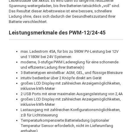
Lebensdauer der Akkus. Es wird dann so lange mit reduzierter
Spannung weitergeladen, bis Ihre Batterien tatsächlich „voll“ sind.
Das Resultat dieser Arbeitsweise ist eine bessere, schnellere
Ladung ohne, dass sich dadurch der Gesundheitszustand Ihrer
Batterie verschlechtert.
Leistungsmerkmale des PWM-12/24-45
max. Ladestrom 45A, für bis zu 590W PV-Leistung bei 12V
und 1180W bei 24V Systemen
moderne, 3-stufige PWM Ladereglung für eine schonende
und effiziente Ladung Ihrer Batterie(n)
3 Batterietypen einstellbar: AGM, GEL, und flüssige Bleisäure
intuitiv bedienbar über 2 Knöpfe direkt am Gerät
großes LCD Display mit zahlreichen Anzeigemöglichkeiten,
inklusive kWh-Meter
2 USB Ports mit einer maximalen Ausgangsleistung von 2,4A
großes LCD Display mit zahlreichen Anzeigemöglichkeiten,
inklusive kWh-Meter
Lastausgang mit zahlreichen Konfigurationsmöglichkeiten,
z.B für Lichtsteuerung
Temperaturkompensierte Batterieladung (optionaler
Temperatur Sensor erforderlich, nicht im Lieferumfang
enthalten)