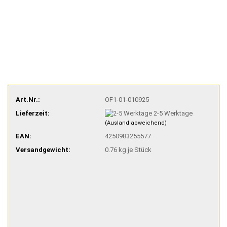
Art.Nr.:
OF1-01-010925
Lieferzeit:
2-5 Werktage
(Ausland abweichend)
EAN:
4250983255577
Versandgewicht:
0.76
kg je Stück