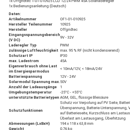
1x Offgridtec 1-01-010925 LCD 12/24 PWM 45A Solarladeregler
1x Bedienungsanleitung (Deutsch)
Daten:
Artikelnummer
OF1-01-010925
Hersteller Teilenummer
10925
Hersteller
Offgridtec
Eingangsspannungsbereich
9V - 32V
(V DC)
Laderegler Typ
PWM
zulässige Luftfeuchtigkeit
max. 95 % RF (nicht kondensierend)
Schutzart IP
IP30
max. Ladestrom
45A
Eigenverbrauch ohne Last
< 10mA/12V, < 18mA/24V
im Energiesparmodus
Batteriespannung
12V - 24V
Solarmodul Spannung max.
50V
Anzahl der Ladeausgänge
1
Umgebungstemperatur
-25°C - +55°C
unterstützte Batterietypen
AGM, GEL, flüssige Bleisäure
Schutz vor Verpolung auf PV Seite, Batteri
Überspannung, Batterie-Unterspannung, 
Schutzfunktionen
auf Batterieseite, Kurzschluss am Lastau
Überlast am Lastausgang, Überhitzung
Abmessungen (LxBxH)
194 x 118 x 63,8 mm
Gewicht
0,76 kg