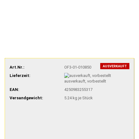
AUSVERKAUFT
Art.Nr.:
OF3-01-010850
Lieferzeit:
ausverkauft, vorbestellt
EAN:
4250983255317
Versandgewicht:
5.24
kg je Stück