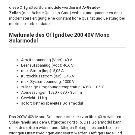
diese Offgridtec Solarmodule werden mit
A-Grade-
Zellen
(der höchste Qualitäts-Grad) verbaut und garantieren dank
modernster Fertigung eine konstant hohe Qualität und Leistung bei
maximaler Lebensdauer.
Merkmale des Offgridtec 200 40V Mono
Solarmodul
Arbeitsspannung (Vmp): 40 V
Leerlaufspannug (Voc): 46,6 V
max. Strom (Imp): 5,05 A
Kurzschlussstrom (Isc): 5,45 A
max. Systemspannung: 1000 V
zulässige Umgebungstemperatur: -40°C - +85°C
Abmessungen: 1520 x 680 x 35 mm
Gewicht: 11 Kg
sofort betriebsbereites Solarmodul
Das 200W 40V Mono Solarpanel ist eines von über 40 bewährten
Solar-Panels aus dem Offgridtec Portfolio. Das Solarmodul kann
dank des extrem widerstandsfähigen Solarglases auch bei sehr
widrigen Einsatzbedingen eingesetzt werden. Heftiger Hagel und