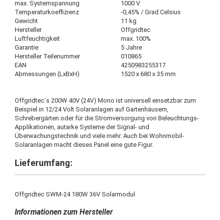
max. Systemspannung
1000 V
Temperaturkoeffizienz
-0,45% / Grad Celsius
Gewicht
11 kg
Hersteller
Offgridtec
Luftfeuchtigkeit
max. 100%
Garantie
5 Jahre
Hersteller Teilenummer
010865
EAN
4250983255317
Abmessungen (LxBxH)
1520 x 680 x 35 mm
Offgridtec´s 200W 40V (24V) Mono ist universell einsetzbar zum
Beispiel in 12/24 Volt Solaranlagen auf Gartenhäusern,
Schrebergärten oder für die Stromversorgung von Beleuchtungs-
Applikationen, autarke Systeme der Signal- und
Überwachungstechnik und viele mehr. Auch bei Wohnmobil-
Solaranlagen macht dieses Panel eine gute Figur.
Lieferumfang:
Offgridtec SWM-24 180W 36V Solarmodul