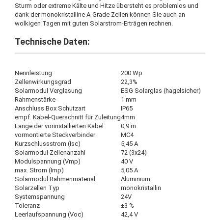
Sturm oder extreme Kälte und Hitze übersteht es problemlos und
dank der monokristalline A-Grade Zellen können Sie auch an
wolkigen Tagen mit guten Solarstrom-Erträgen rechnen.
Technische Daten:
Nennleistung
200 Wp
Zellenwirkungsgrad
22,3%
Solarmodul Verglasung
ESG Solarglas (hagelsicher)
Rahmenstärke
1 mm
Anschluss Box Schutzart
IP65
empf. Kabel-Querschnitt für Zuleitung
4mm
Länge der vorinstallierten Kabel
0,9 m
vormontierte Steckverbinder
MC4
Kurzschlussstrom (Isc)
5,45 A
Solarmodul Zellenanzahl
72 (3x24)
Modulspannung (Vmp)
40 V
max. Strom (Imp)
5,05 A
Solarmodul Rahmenmaterial
Aluminium
Solarzellen Typ
monokristallin
Systemspannung
24V
Toleranz
±3 %
Leerlaufspannung (Voc)
42,4 V