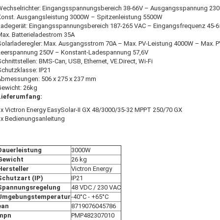
Wechselrichter: Eingangsspannungsbereich 38-66V – Ausgangsspannung 230
Konst. Ausgangsleistung 3000W – Spitzenleistung 5500W
Ladegerät: Eingangsspannungsbereich 187-265 VAC – Eingangsfrequenz 45-
Max. Batterieladestrom 35A
Solarladeregler: Max. Ausgangsstrom 70A – Max. PV-Leistung 4000W – Max. P
Leerspannung 250V – Konstant-Ladespannung 57,6V
chnittstellen: BMS-Can, USB, Ethernet, VE.Direct, Wi-Fi
Schutzklasse: IP21
Abmessungen: 506 x 275 x 237 mm
Gewicht: 26kg
Lieferumfang:
1x Victron Energy EasySolar-II GX 48/3000/35-32 MPPT 250/70 GX
1x Bedienungsanleitung
Dauerleistung
3000W
Gewicht
26 kg
Hersteller
Victron Energy
Schutzart (IP)
IP21
Spannungsregelung
48 VDC / 230 VAC
Umgebungstemperatur
-40°C - +65°C
ean
8719076045786
mpn
PMP482307010