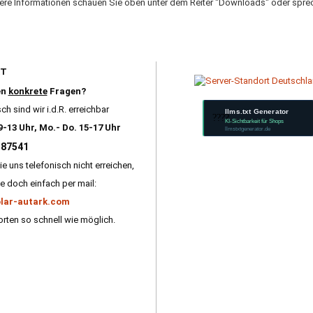
tere Informationen schauen Sie oben unter dem Reiter "Downloads" oder sprec
RT
en
konkrete
Fragen?
ch sind wir i.d.R. erreichbar
llms.txt Generator
????
KI-Sichtbarkeit für Shops
9-13 Uhr, Mo.- Do. 15-17 Uhr
llmstxtgenerator.de
587541
ie uns telefonisch nicht erreichen,
e doch einfach per mail:
lar-autark.com
rten so schnell wie möglich.