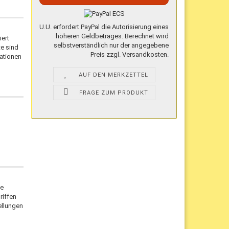
U.U. erfordert PayPal die Autorisierung eines
höheren Geldbetrages. Berechnet wird
ert
selbstverständlich nur der angegebene
te sind
Preis zzgl. Versandkosten.
lationen
AUF DEN MERKZETTEL
FRAGE ZUM PRODUKT
ie
riffen
ellungen