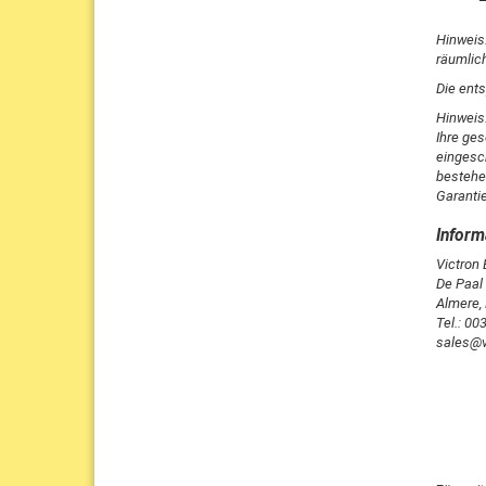
Hinweis:
räumlic
Die ent
Hinweis
Ihre ge
eingesc
bestehe
Garanti
Victron
De Paal
Almere,
Tel.: 0
sales@v