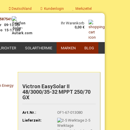
Deutschland
Kundenlogin
Merkzettel
587541
Ihr Warenkorb
r 09-13 Uhr
0,00 €
o 15-17 Uhr
LRICHTER
SOLARTHERMIE
MARKEN
BLOG
PV-Boiler
Parabolkocher
Solaranlagen mit PV-Boiler
Solarkoch-Sets
Victron EasySolar II
Nachrüst-Sets PV-Thermie
Solar-Kochgeschirr
48/3000/35-32 MPPT 250/70
Zubehör für PV-Thermie
Selbstbau Solarkocher
GX
Art.Nr.:
OF1-67-013080
Lieferzeit:
2-5
Werktage