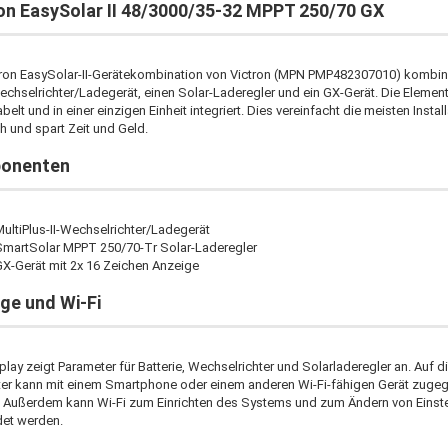
on EasySolar II 48/3000/35-32 MPPT 250/70 GX
tron EasySolar-II-Gerätekombination von Victron (MPN PMP482307010) kombini
echselrichter/Ladegerät, einen Solar-Laderegler und ein GX-Gerät. Die Elemen
belt und in einer einzigen Einheit integriert. Dies vereinfacht die meisten Instal
h und spart Zeit und Geld.
onenten
ultiPlus-II-Wechselrichter/Ladegerät
SmartSolar MPPT 250/70-Tr Solar-Laderegler
GX-Gerät mit 2x 16 Zeichen Anzeige
ge und Wi-Fi
lay zeigt Parameter für Batterie, Wechselrichter und Solarladeregler an. Auf d
er kann mit einem Smartphone oder einem anderen Wi-Fi-fähigen Gerät zugeg
 Außerdem kann Wi-Fi zum Einrichten des Systems und zum Ändern von Einst
et werden.