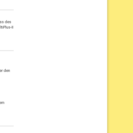
uss des
iPlus-II
er den
nem