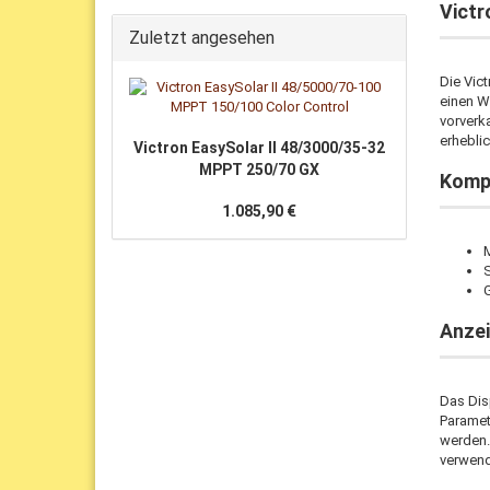
Victr
Zuletzt angesehen
Die Vic
einen W
vorverka
erheblic
Victron EasySolar II 48/3000/35-32
MPPT 250/70 GX
Komp
1.085,90 €
M
Anzei
Das Disp
Paramet
werden.
verwend