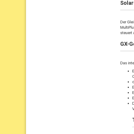
Solar
Der Gle
MultiPl
steuert
GX-G
Das inte
d
E
D
V