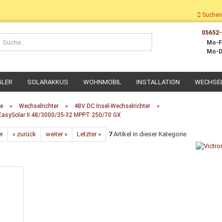
Suchen
05652-
Suche...
Mo-F
Mo-D
GLER
SOLARAKKUS
WOHNMOBIL
INSTALLATION
WECHSE
»
»
»
te
Wechselrichter
48V DC Insel-Wechselrichter
 EasySolar II 48/3000/35-32 MPPT 250/70 GX
er
« zurück
weiter »
Letzter »
7
Artikel in dieser Kategorie
Dach-Montage
Wohnmobil Montage