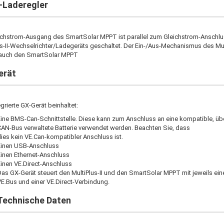
-Laderegler
ichstrom-Ausgang des SmartSolar MPPT ist parallel zum Gleichstrom-Anschl
us-II-Wechselrichter/Ladegeräts geschaltet. Der Ein-/Aus-Mechanismus des Mult
 auch den SmartSolar MPPT
erät
grierte GX-Gerät beinhaltet:
Eine BMS-Can-Schnittstelle. Diese kann zum Anschluss an eine kompatible, üb
CAN-Bus verwaltete Batterie verwendet werden. Beachten Sie, dass
ies kein VE.Can-kompatibler Anschluss ist.
Einen USB-Anschluss
Einen Ethernet-Anschluss
inen VE.Direct-Anschluss
as GX-Gerät steuert den MultiPlus-II und den SmartSolar MPPT mit jeweils ei
E.Bus und einer VE.Direct-Verbindung.
Technische Daten