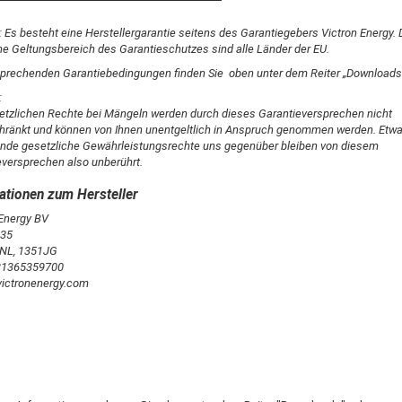
 Es besteht eine Herstellergarantie seitens des Garantiegebers Victron Energy. 
he Geltungsbereich des Garantieschutzes sind alle Länder der EU.
sprechenden Garantiebedingungen finden Sie oben unter dem Reiter „Downloads
:
setzlichen Rechte bei Mängeln werden durch dieses Garantieversprechen nicht
hränkt und können von Ihnen unentgeltlich in Anspruch genommen werden. Etwa
nde gesetzliche Gewährleistungsrechte uns gegenüber bleiben von diesem
eversprechen also unberührt.
 Energy BV
 35
 NL, 1351JG
031365359700
ictronenergy.com