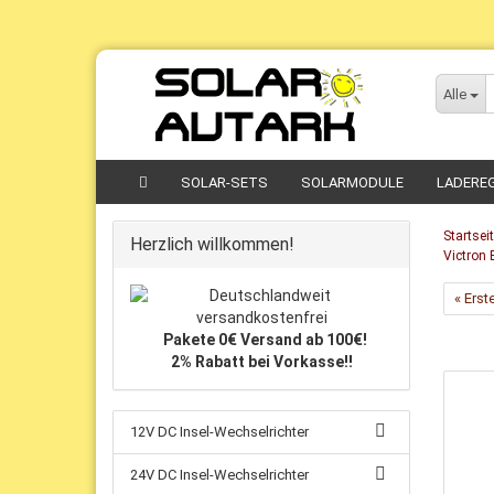
Direkt
zum
Alle
Hauptinhalt
SOLAR-SETS
SOLARMODULE
LADERE
Startsei
Herzlich willkommen!
Victron
« Erst
Pakete 0€ Versand ab 100€!
2% Rabatt bei Vorkasse!!
12V DC Insel-Wechselrichter
24V DC Insel-Wechselrichter