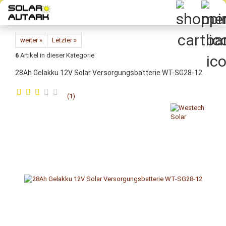
Direkt
zum
Hauptinhalt
weiter »
Letzter »
6
Artikel in dieser Kategorie
28Ah Ge­l­ak­ku 12V Solar Ver­sor­gungs­bat­te­rie WT-​SG28-12
1