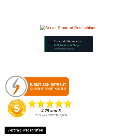
llms.txt Generator
????
KI-Sichtbarkeit für Shops
llmstxtgenerator.de
Vertrag widerrufen