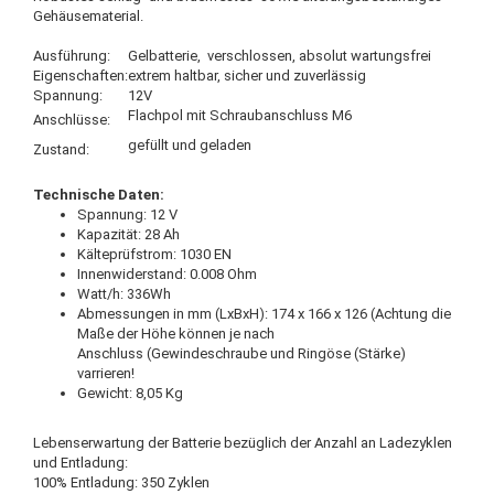
Gehäusematerial.
Ausführung:
Gelbatterie, verschlossen, absolut wartungsfrei
Eigenschaften:
extrem haltbar, sicher und zuverlässig
Spannung:
12V
Flachpol mit Schraubanschluss M6
Anschlüsse:
gefüllt und geladen
Zustand:
Technische Daten:
Spannung: 12 V
Kapazität: 28 Ah
Kälteprüfstrom: 1030 EN
Innenwiderstand: 0.008 Ohm
Watt/h: 336Wh
Abmessungen in mm (LxBxH): 174 x 166 x 126 (Achtung die
Maße der Höhe können je nach
Anschluss (Gewindeschraube und Ringöse (Stärke)
varrieren!
Gewicht: 8,05 Kg
Lebenserwartung der Batterie bezüglich der Anzahl an Ladezyklen
und Entladung:
100% Entladung: 350 Zyklen