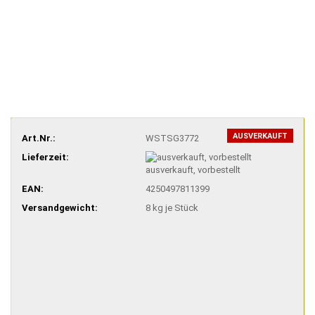
AUSVERKAUFT
Art.Nr.:
WSTSG3772
Lieferzeit:
ausverkauft, vorbestellt
EAN:
4250497811399
Versandgewicht:
8
kg je Stück