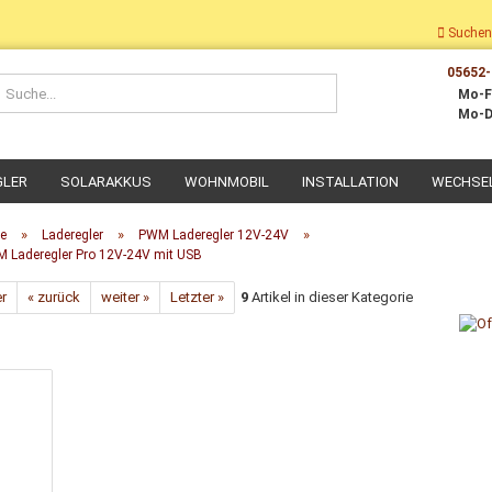
Suchen
05652-
Suche...
Mo-F
Mo-D
GLER
SOLARAKKUS
WOHNMOBIL
INSTALLATION
WECHSE
»
»
»
te
Laderegler
PWM Laderegler 12V-24V
 Laderegler Pro 12V-24V mit USB
er
« zurück
weiter »
Letzter »
9
Artikel in dieser Kategorie
Dach-Montage
Wohnmobil Montage