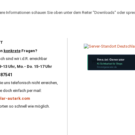
tere Informationen schauen Sie oben unter dem Reiter "Downloads" oder sprec
RT
en
konkrete
Fragen?
ch sind wir i.d.R. erreichbar
llms.txt Generator
????
KI-Sichtbarkeit für Shops
9-13 Uhr, Mo.- Do. 15-17 Uhr
llmstxtgenerator.de
587541
ie uns telefonisch nicht erreichen,
e doch einfach per mail:
lar-autark.com
rten so schnell wie möglich.