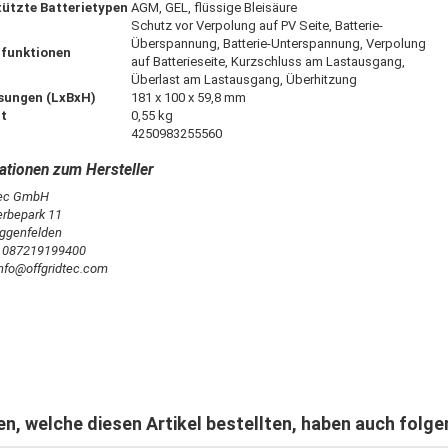
tützte Batterietypen
AGM, GEL, flüssige Bleisäure
Schutz vor Verpolung auf PV Seite, Batterie-
Überspannung, Batterie-Unterspannung, Verpolung
funktionen
auf Batterieseite, Kurzschluss am Lastausgang,
Überlast am Lastausgang, Überhitzung
ungen (LxBxH)
181 x 100 x 59,8 mm
t
0,55 kg
4250983255560
tec GmbH
rbepark 11
ggenfelden
: 087219199400
info@offgridtec.com
n, welche diesen Artikel bestellten, haben auch folge