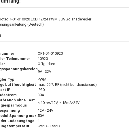
rumfang:
ridtec 1-01-010920 LCD 12/24 PWM 30A Solarladeregler
enungsanleitung (Deutsch)
n
lnummer
OF1-01-010920
ller Teilenummer
10920
ler
Offgridtec
gsspannungsbereich
9V - 32V
gler Typ
PWM
ige Luftfeuchtigkeit
max. 95 % RF (nicht kondensierend)
art IP
IP30
adestrom
30A
erbrauch ohne Last
< 10mA/12V, < 18mA/24V
rgiesparmodus
iespannung
12V - 24V
odul Spannung max.
50V
 der Ladeausgänge
1
ungstemperatur
-25°C - +55°C