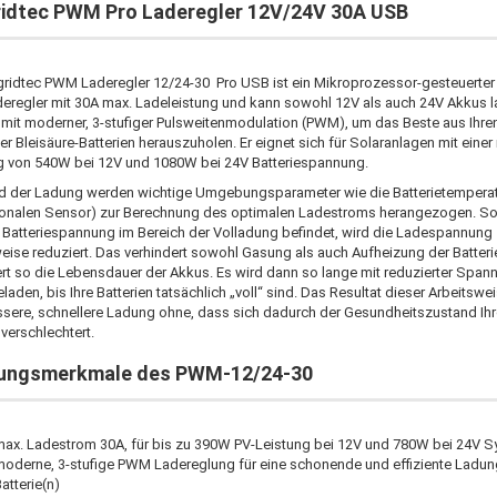
idtec PWM Pro Laderegler 12V/24V 30A USB
gridtec PWM Laderegler 12/24-30 Pro USB ist ein Mikroprozessor-gesteuerter
deregler mit 30A max. Ladeleistung und kann sowohl 12V als auch 24V Akkus l
t mit moderner, 3-stufiger Pulsweitenmodulation (PWM), um das Beste aus Ihre
r Bleisäure-Batterien herauszuholen. Er eignet sich für Solaranlagen mit einer
g von 540W bei 12V und 1080W bei 24V Batteriespannung.
 der Ladung werden wichtige Umgebungsparameter wie die Batterietemperat
ionalen Sensor) zur Berechnung des optimalen Ladestroms herangezogen. S
e Batteriespannung im Bereich der Volladung befindet, wird die Ladespannung
weise reduziert. Das verhindert sowohl Gasung als auch Aufheizung der Batter
rt so die Lebensdauer der Akkus. Es wird dann so lange mit reduzierter Span
laden, bis Ihre Batterien tatsächlich „voll“ sind. Das Resultat dieser Arbeitswei
ssere, schnellere Ladung ohne, dass sich dadurch der Gesundheitszustand Ihr
 verschlechtert.
tungsmerkmale des PWM-12/24-30
max. Ladestrom 30A, für bis zu 390W PV-Leistung bei 12V und 780W bei 24V 
moderne, 3-stufige PWM Ladereglung für eine schonende und effiziente Ladung
atterie(n)