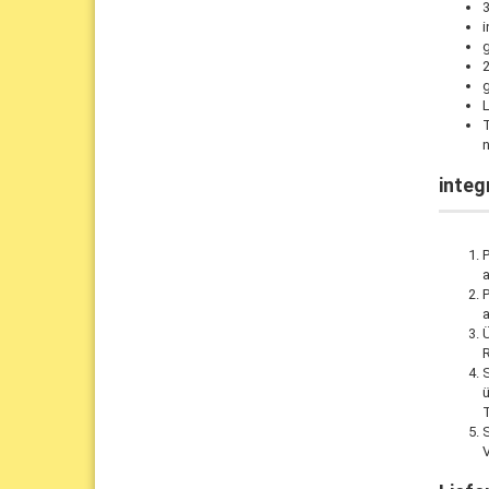
3
i
L
n
integ
a
P
a
R
S
ü
T