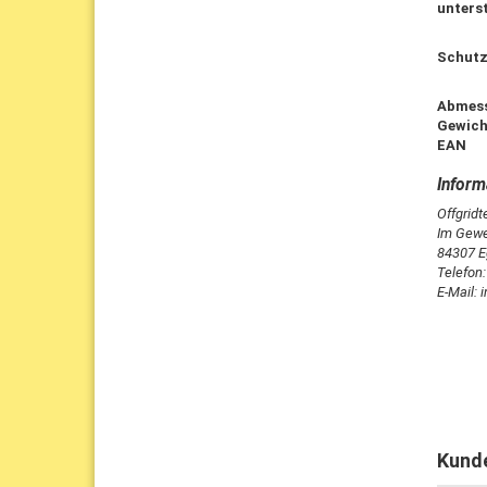
unters
Schutz
Abmess
Gewich
EAN
Offgrid
Im Gewe
84307 E
Telefon
E-Mail: 
Kunde