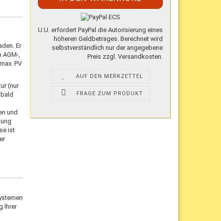
U.U. erfordert PayPal die Autorisierung eines
höheren Geldbetrages. Berechnet wird
aden. Er
selbstverständlich nur der angegebene
n AGM-,
Preis zzgl. Versandkosten.
 max. PV
AUF DEN MERKZETTEL
ur (nur
FRAGE ZUM PRODUKT
obald
ien und
nung
se ist
er
Systemen
 Ihrer