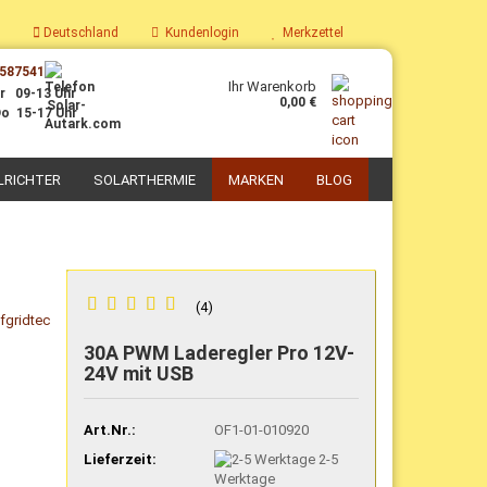
Deutschland
Kundenlogin
Merkzettel
587541
Ihr Warenkorb
r 09-13 Uhr
0,00 €
o 15-17 Uhr
LRICHTER
SOLARTHERMIE
MARKEN
BLOG
PV-Boiler
Parabolkocher
Solaranlagen mit PV-Boiler
Solarkoch-Sets
4
Nachrüst-Sets PV-Thermie
Solar-Kochgeschirr
Zubehör für PV-Thermie
Selbstbau Solarkocher
30A PWM La­de­reg­ler Pro 12V-​
24V mit USB
Art.Nr.:
OF1-01-010920
Lieferzeit:
2-5
Werktage