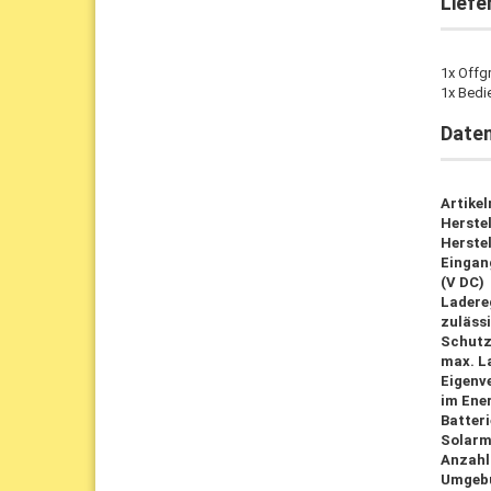
Liefe
1x Offg
1x Bedi
Date
Artike
Herste
Herstel
Eingan
(V DC)
Ladere
zuläss
Schutz
max. L
Eigenv
im Ene
Batter
Solarm
Anzahl
Umgeb