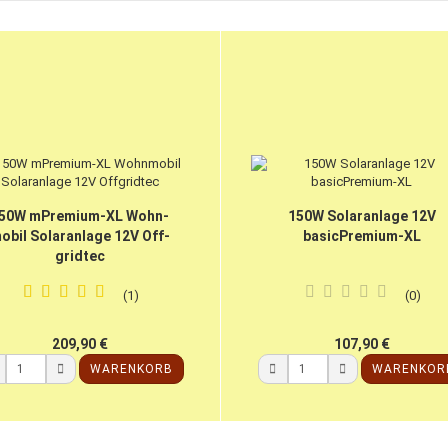
50W mPremium-​​XL Wohn­
150W So­lar­an­la­ge 12V
o­bil So­lar­an­la­ge 12V Off­
basicPremium-​​XL
grid­tec
1
0
209,90 €
107,90 €
WARENKORB
WARENKOR