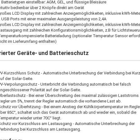
 Batterietypen einstellbar: AGM, GEL, und flüssige Bleisäure
ntuitiv bedienbar über 2 Knöpfe direkt am Gerät
großes LCD Display mit zahlreichen Anzeigemöglichkeiten, inklusive kWh-Mete
2 USB Ports mit einer maximalen Ausgangsleistung von 2,4A
großes LCD Display mit zahlreichen Anzeigemöglichkeiten, inklusive kWh-Mete
astausgang mit zahlreichen Konfigurationsmöglichkeiten, z.B für Lichtsteuer
Temperaturkompensierte Batterieladung (optionaler Temperatur Sensor erforde
icht im Lieferumfang enthalten)
rierter Geräte- und Batterieschutz
PV-Kurzschluss Schutz - Automatische Unterbrechung der Verbindung bei Kur
uf der Solar-Seite.
V-Verpolungsschutz - Unterbricht die Verbindung automatisch bei falsch
ngeschlossener Polarität auf der Solar-Seite.
Überlastschutz - Bei einer Überschreitung des maximal zulässigen Laststroms
egler um 5%, trennt der Regler automatisch die vorhandene Last ab.
chutz vor Überhitzung - Bei einem Anstieg der Kühlkörpertemperatur im Regle
ber 85C°, schaltet sich das Gerät automatisch ab und wieder ein, sobald die
emperatur wieder unter 70C° liegt.
Schutz vor Kurzschluss am Lastausgang - Automatische Unterbrechung der
Verbindung bei Kurzschluss am Lastausgang.