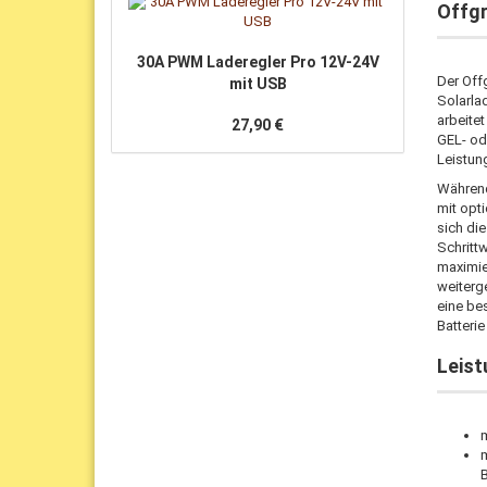
Offgr
30A PWM La­de­reg­ler Pro 12V-​24V
Der Off
mit USB
Solarla
arbeite
27,90 €
GEL- ode
Leistun
Während
mit opt
sich di
Schritt
maximie
weiterge
eine be
Batterie
Leis
B