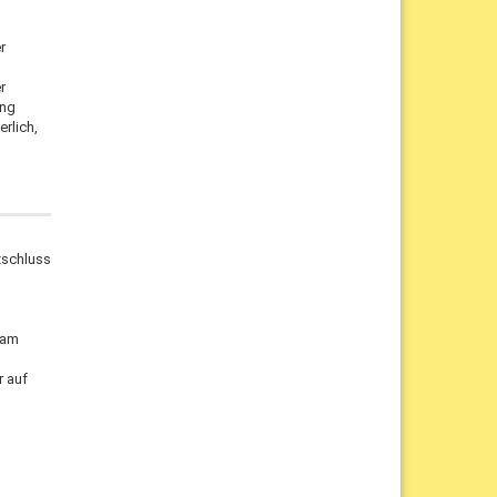
r
r
ung
rlich,
zschluss
 am
r auf