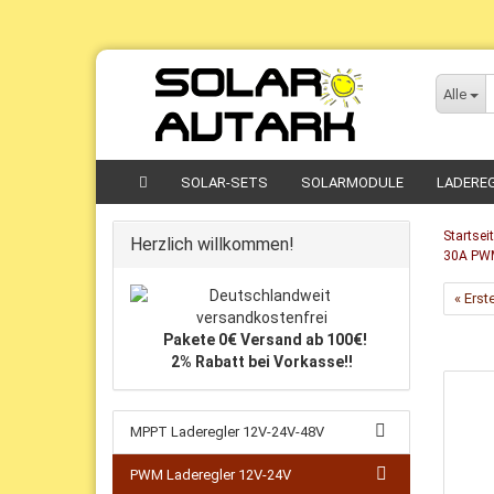
Direkt
zum
Alle
Hauptinhalt
SOLAR-SETS
SOLARMODULE
LADERE
Startsei
Herzlich willkommen!
30A PWM
« Erst
Pakete 0€ Versand ab 100€!
2% Rabatt bei Vorkasse!!
MPPT Laderegler 12V-24V-48V
PWM Laderegler 12V-24V