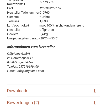
-0,45% / °C
Koeffizienz 1
EAN
4250983255157
Hersteller Teilenummer
010760
Garantie
2 Jahre
Toleranz
+/- 3%
Luftfeuchtigkeit
max. 100 %, nicht kondensierend
Hersteller
Offgridtec
Gewicht
5,4 kg
Umgebungstemperatur
-20°C - +50°C
Offgridtec GmbH
Im Gewerbepark 11
84307 Eggenfelden
Telefon: 087219199400
E-Mail: info@offgridtec.com
Downloads
Bewertungen (2)