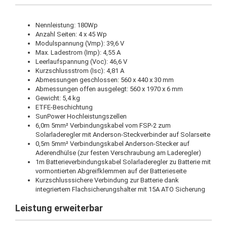
Nennleistung: 180Wp
Anzahl Seiten: 4 x 45 Wp
Modulspannung (Vmp): 39,6 V
Max. Ladestrom (Imp): 4,55 A
Leerlaufspannung (Voc): 46,6 V
Kurzschlussstrom (Isc): 4,81 A
Abmessungen geschlossen: 560 x 440 x 30 mm
Abmessungen offen ausgelegt: 560 x 1970 x 6 mm
Gewicht: 5,4 kg
ETFE-Beschichtung
SunPower Hochleistungszellen
6,0m 5mm² Verbindungskabel vom FSP-2 zum
Solarladeregler mit Anderson-Steckverbinder auf Solarseite
0,5m 5mm² Verbindungskabel Anderson-Stecker auf
Aderendhülse (zur festen Verschraubung am Laderegler)
1m Batterieverbindungskabel Solarladeregler zu Batterie mit
vormontierten Abgreifklemmen auf der Batterieseite
Kurzschlusssichere Verbindung zur Batterie dank
integriertem Flachsicherungshalter mit 15A ATO Sicherung
Leistung erweiterbar