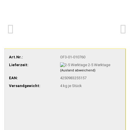
Art.Nr.:
OF3-01-010760
Lieferzeit:
2-5 Werktage
(Ausland abweichend)
EAN:
4250983255157
Versandgewicht:
4
kg je Stück