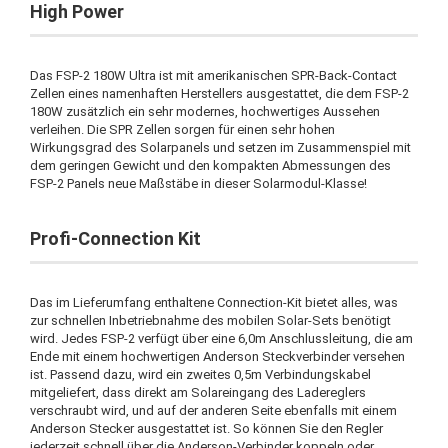
High Power
Das FSP-2 180W Ultra ist mit amerikanischen SPR-Back-Contact
Zellen eines namenhaften Herstellers ausgestattet, die dem FSP-2
180W zusätzlich ein sehr modernes, hochwertiges Aussehen
verleihen. Die SPR Zellen sorgen für einen sehr hohen
Wirkungsgrad des Solarpanels und setzen im Zusammenspiel mit
dem geringen Gewicht und den kompakten Abmessungen des
FSP-2 Panels neue Maßstäbe in dieser Solarmodul-Klasse!
Profi-Connection Kit
Das im Lieferumfang enthaltene Connection-Kit bietet alles, was
zur schnellen Inbetriebnahme des mobilen Solar-Sets benötigt
wird. Jedes FSP-2 verfügt über eine 6,0m Anschlussleitung, die am
Ende mit einem hochwertigen Anderson Steckverbinder versehen
ist. Passend dazu, wird ein zweites 0,5m Verbindungskabel
mitgeliefert, dass direkt am Solareingang des Ladereglers
verschraubt wird, und auf der anderen Seite ebenfalls mit einem
Anderson Stecker ausgestattet ist. So können Sie den Regler
jederzeit schnell über die Anderson-Verbinder koppeln oder