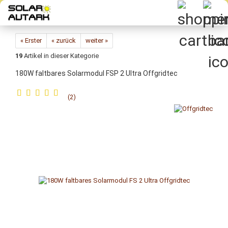
Direkt
zum
Hauptinhalt
« Erster
« zurück
weiter »
19
Artikel in dieser Kategorie
180W falt­ba­res So­lar­mo­dul FSP 2 Ultra Off­grid­tec
2