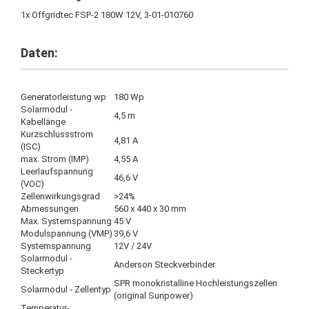
1x Offgridtec FSP-2 180W 12V, 3-01-010760
Daten:
Generatorleistung wp
180 Wp
Solarmodul -
4,5 m
Kabellänge
Kurzschlussstrom
4,81 A
(ISC)
max. Strom (IMP)
4,55 A
Leerlaufspannung
46,6 V
(VOC)
Zellenwirkungsgrad
>24%
Abmessungen
560 x 440 x 30 mm
Max. Systemspannung
45 V
Modulspannung (VMP)
39,6 V
Systemspannung
12V / 24V
Solarmodul -
Anderson Steckverbinder
Steckertyp
SPR monokristalline Hochleistungszellen
Solarmodul - Zellentyp
(original Sunpower)
Temperatur-