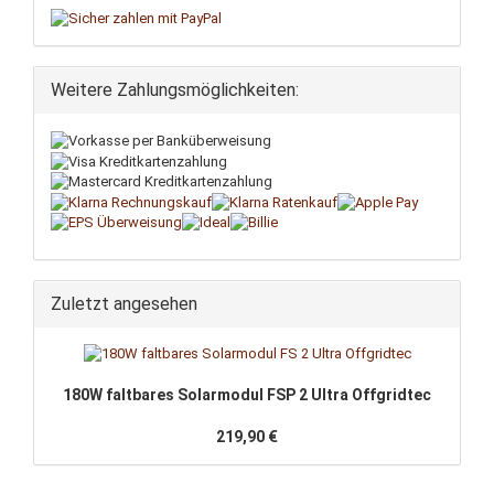
Weitere Zahlungsmöglichkeiten:
Zuletzt angesehen
180W falt­ba­res So­lar­mo­dul FSP 2 Ultra Off­grid­tec
219,90 €