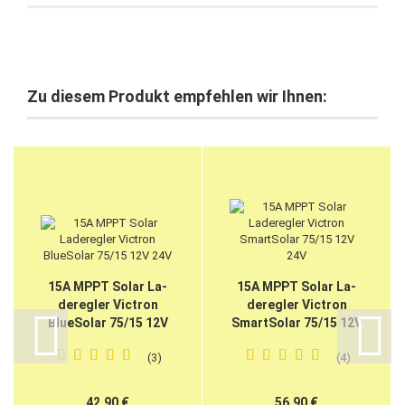
Zu diesem Produkt empfehlen wir Ihnen:
15A MPPT Solar La­
15A MPPT Solar La­
de­reg­ler Vic­tron
de­reg­ler Vic­tron
Blue­So­lar 75/15 12V
Smart­So­lar 75/15 12V
24V
24V
3
4
42,90 €
56,90 €