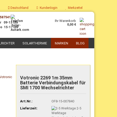
Deutschland
Kundenlogin
Merkzettel
587541
Ihr Warenkorb
r 09-13 Uhr
0,00 €
o 15-17 Uhr
LRICHTER
SOLARTHERMIE
MARKEN
BLOG
PV-Boiler
Parabolkocher
Solaranlagen mit PV-Boiler
Solarkoch-Sets
Votronic 2269 1m 35mm
Nachrüst-Sets PV-Thermie
Solar-Kochgeschirr
Batterie Verbindungskabel für
Zubehör für PV-Thermie
Selbstbau Solarkocher
SMI 1700 Wechselrichter
Art.Nr.:
OF8-15-007840
Lieferzeit:
2-5
Werktage