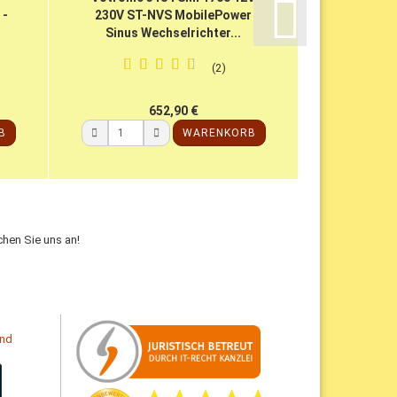
 -
230V ST-NVS MobilePower
Sinus Wechselrichter...
2
652,90 €
B
WARENKORB
hen Sie uns an!