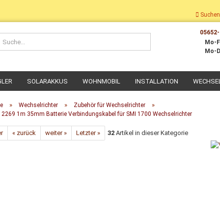
Suchen
05652-
Suche...
Mo-F
Mo-D
GLER
SOLARAKKUS
WOHNMOBIL
INSTALLATION
WECHSE
»
»
»
te
Wechselrichter
Zubehör für Wechselrichter
c 2269 1m 35mm Batterie Verbindungskabel für SMI 1700 Wechselrichter
er
« zurück
weiter »
Letzter »
32
Artikel in dieser Kategorie
Dach-Montage
Wohnmobil Montage