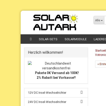
Direkt
zum
Alle
Hauptinhalt
SOLAR-SETS
SOLARMODULE
LADERE
Startsei
Herzlich willkommen!
Votroni
« Erst
Pakete 0€ Versand ab 100€!
2% Rabatt bei Vorkasse!!
12V DC Insel-Wechselrichter
24V DC Insel-Wechselrichter