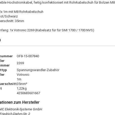
xible Hochstromkabel, fertig konfektioniert mit Rohrkabelschuh für Bolzen M8
2x 1m mit M8 Rohrkabelschuh
Rot/Schwarz
erschnitt: 35mm
mfang: 1x Votronic 2269 (Kabelsatz für für SMI 1700 / 1700 NVS)
n
lnummer
OF8-15-007840
ler
2269
ummer
ttyp
Spannungswandler-Zubehör
ler
Votronic
1m
uerschnitt
35mm²
t
1,22kg
4250683601667
C Elektronik-Systeme GmbH
riedrich-Diehm-Str. 2