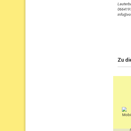
Lauterb
066419
info@vot
Zu di