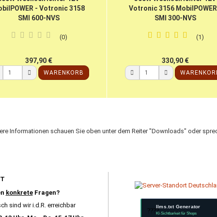
bilPOWER - Votronic 3158
Votronic 3156 MobilPOWER
SMI 600-NVS
SMI 300-NVS
0
1
397,90 €
330,90 €
WARENKORB
WARENKOR
tere Informationen schauen Sie oben unter dem Reiter "Downloads" oder sprec
RT
en
konkrete
Fragen?
ch sind wir i.d.R. erreichbar
llms.txt Generator
????
KI-Sichtbarkeit für Shops