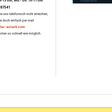
9-13 Uhr, Mo.- Do. 15-17 Uhr
llmstxtgenerator.de
587541
ie uns telefonisch nicht erreichen,
e doch einfach per mail:
lar-autark.com
rten so schnell wie möglich.