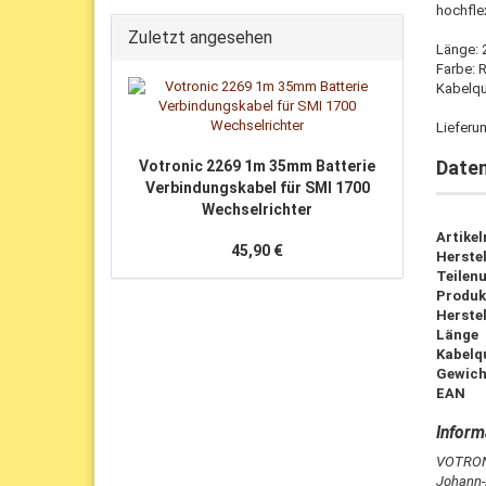
hochfle
Zuletzt angesehen
Länge: 
Farbe: 
Kabelqu
Lieferu
Date
Votronic 2269 1m 35mm Batterie
Verbindungskabel für SMI 1700
Wechselrichter
Artike
45,90 €
Herstel
Teilen
Produk
Herstel
Länge
Kabelq
Gewich
EAN
VOTRONI
Johann-F