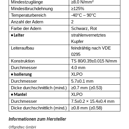
Mindestzuglänge
≥8.0 N/mm²
Mindestbruchdehnung
≥125%
Temperaturbereich
-40°C – 90°C
Anzahl der Adern
2
Farbe der Adern
Schwarz, Rot
strahlenvernetztes
• Leiter
Kupfer
Leiteraufbau
feindrähtig nach VDE
0295
Konstruktion
TS 80/0.39±0.015 N/mm
Durchmesser
4.0 mm
XLPO
• Isolierung
Durchmesser
5.7±0.1 mm
Dicke durchschnittlich (mind.)
≥0.7 mm (≥0.53)
XLPO
• Mantel
Durchmesser
7.5±0.2 × 15.4±0.4 mm
Dicke durchschnittlich (mind.)
≥0.8 mm (≥0.58)
Offgridtec GmbH