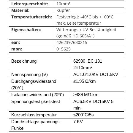
Leiterquerschnitt:
10mm²
Material:
Kupfer
Temperaturbereich:
Festverlegt: -40°C bis +100°C
max. Leitertemperatur
Eigenschaften:
Witterungs-/ UV-Beständigkeit
(gemäß HD 605/A1)
ean:
4262397630215
mpn:
015625
Bezeichnung
62930 IEC 131
2×10mm²
Nennspannung (V)
AC1.0/1.0KV DC1.5KV
Durchgangswiderstand
≤1.95 Ω/km
(20
°C)
Isolationswiderstand (20
°C)
≥489 MΩ.km
Spannungsfestigkeitstest
AC6.5KV DC15KV 5
min.
Kurzschlusstemperatur
≤200°C/5s
Durchschlagsspannungs-
7 KV
Funke