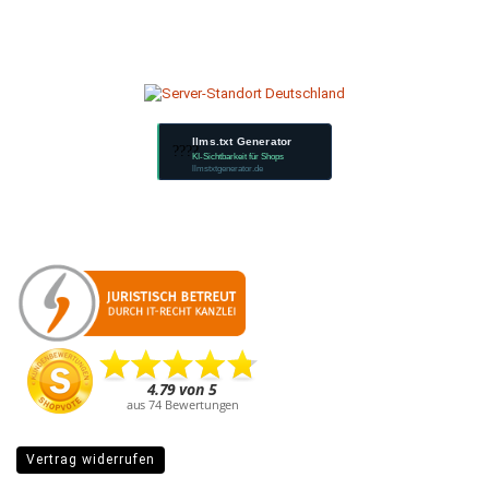
llms.txt Generator
????
KI-Sichtbarkeit für Shops
llmstxtgenerator.de
Vertrag widerrufen