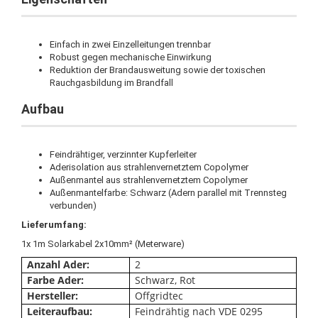
Einfach in zwei Einzelleitungen trennbar
Robust gegen mechanische Einwirkung
Reduktion der Brandausweitung sowie der toxischen
Rauchgasbildung im Brandfall
Aufbau
Feindrähtiger, verzinnter Kupferleiter
Aderisolation aus strahlenvernetztem Copolymer
Außenmantel aus strahlenvernetztem Copolymer
Außenmantelfarbe: Schwarz (Adern parallel mit Trennsteg
verbunden)
Lieferumfang:
1x 1m Solarkabel 2x10mm² (Meterware)
Anzahl Ader:
2
Farbe Ader:
Schwarz, Rot
Hersteller:
Offgridtec
Leiteraufbau:
Feindrähtig nach VDE 0295