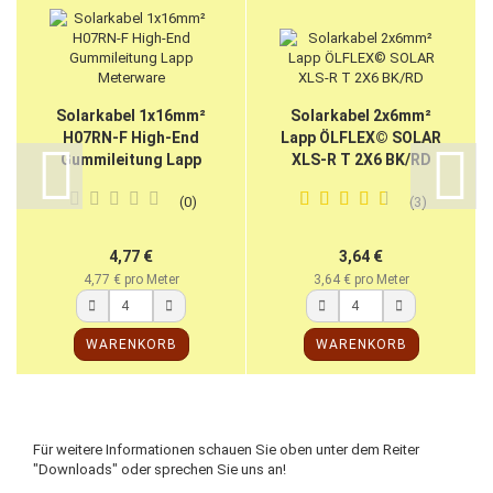
Solarkabel 1x16mm²
Solarkabel 2x6mm²
H07RN-F High-End
Lapp ÖLFLEX© SOLAR
Gummileitung Lapp
XLS-R T 2X6 BK/RD
Meterware
0
3
4,77 €
3,64 €
4,77 € pro Meter
3,64 € pro Meter
WARENKORB
WARENKORB
Für weitere Informationen schauen Sie oben unter dem Reiter
"Downloads" oder sprechen Sie uns an!