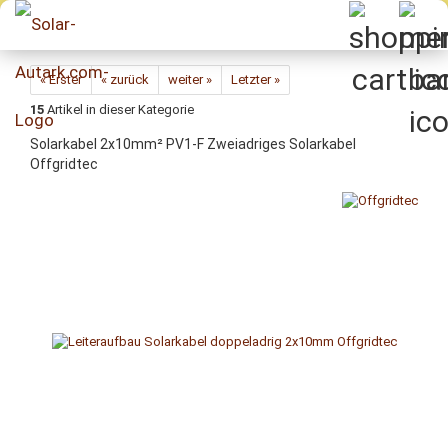
Direkt
zum
Hauptinhalt
« Erster
« zurück
weiter »
Letzter »
15
Artikel in dieser Kategorie
Solarkabel 2x10mm² PV1-F Zweiadriges Solarkabel
Offgridtec