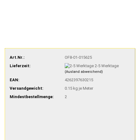
Art.Nr.:
OF8-01-015625
Lieferzeit:
2-5 Werktage
(Ausland abweichend)
EAN:
4262397630215
Versandgewicht:
0.15
kg je Meter
Mindestbestellmenge:
2