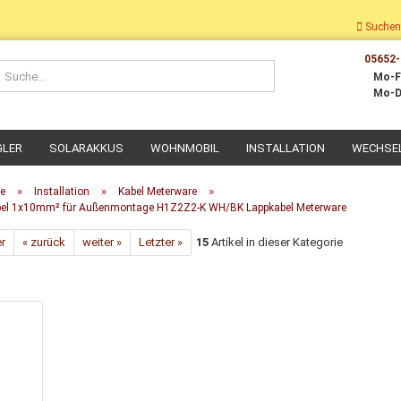
Suchen
05652-
Suche...
Mo-F
Mo-D
GLER
SOLARAKKUS
WOHNMOBIL
INSTALLATION
WECHSE
»
»
»
te
Installation
Kabel Meterware
bel 1x10mm² für Außenmontage H1Z2Z2-K WH/BK Lappkabel Meterware
er
« zurück
weiter »
Letzter »
15
Artikel in dieser Kategorie
Dach-Montage
Wohnmobil Montage