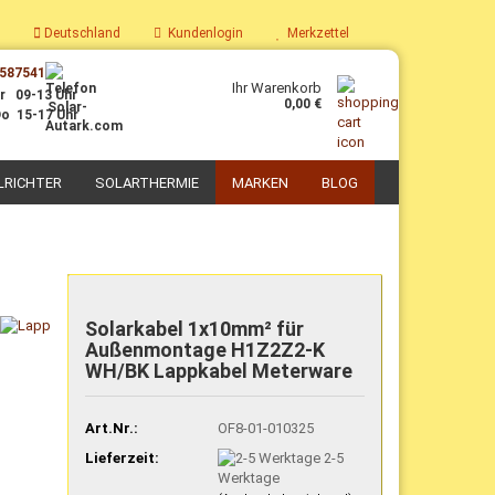
Deutschland
Kundenlogin
Merkzettel
587541
Ihr Warenkorb
r 09-13 Uhr
0,00 €
o 15-17 Uhr
LRICHTER
SOLARTHERMIE
MARKEN
BLOG
PV-Boiler
Parabolkocher
Solaranlagen mit PV-Boiler
Solarkoch-Sets
Solarkabel 1x10mm² für
Nachrüst-Sets PV-Thermie
Solar-Kochgeschirr
Außenmontage H1Z2Z2-K
Zubehör für PV-Thermie
Selbstbau Solarkocher
WH/BK Lappkabel Meterware
Art.Nr.:
OF8-01-010325
Lieferzeit:
2-5
Werktage