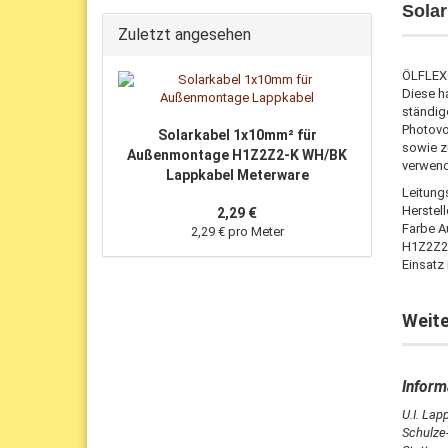
Sola
Zuletzt angesehen
ÖLFLEX®
Diese ha
ständig
Photovo
Solarkabel 1x10mm² für
sowie z
Außenmontage H1Z2Z2-K WH/BK
verwend
Lappkabel Meterware
Leitung
Herstel
2,29 €
Farbe A
2,29 € pro Meter
H1Z2Z2-
Einsatz
Weite
U.I. La
Schulze