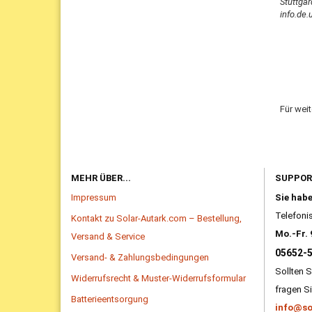
Stuttgar
info.de
Für wei
MEHR ÜBER...
SUPPO
Impressum
Sie hab
Telefonis
Kontakt zu Solar-Autark.com – Bestellung,
Mo.-Fr. 
Versand & Service
05652-
Versand- & Zahlungsbedingungen
Sollten S
Widerrufsrecht & Muster-Widerrufsformular
fragen Si
Batterieentsorgung
info@so