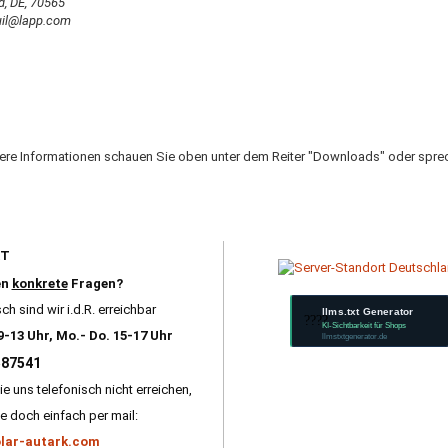
d, DE, 70565
.uil@lapp.com
tere Informationen schauen Sie oben unter dem Reiter "Downloads" oder sprec
RT
en
konkrete
Fragen?
ch sind wir i.d.R. erreichbar
llms.txt Generator
????
KI-Sichtbarkeit für Shops
9-13 Uhr, Mo.- Do. 15-17 Uhr
llmstxtgenerator.de
587541
ie uns telefonisch nicht erreichen,
e doch einfach per mail:
lar-autark.com