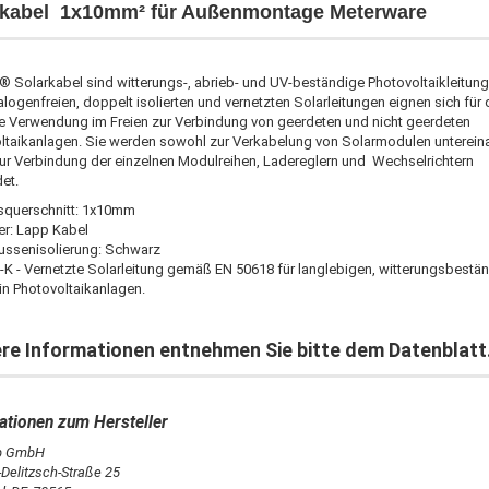
rkabel 1x10mm² für Außenmontage Meterware
 Solarkabel sind witterungs-, abrieb- und UV-beständige Photovoltaikleitung
logenfreien, doppelt isolierten und vernetzten Solarleitungen eignen sich für 
e Verwendung im Freien zur Verbindung von geerdeten und nicht geerdeten
ltaikanlagen. Sie werden sowohl zur Verkabelung von Solarmodulen unterein
ur Verbindung der einzelnen Modulreihen, Ladereglern und Wechselrichtern
et.
squerschnitt: 1x10mm
ler: Lapp Kabel
ussenisolierung: Schwarz
K - Vernetzte Solarleitung gemäß EN 50618 für langlebigen, witterungsbestä
 in Photovoltaikanlagen.
re Informationen entnehmen Sie bitte dem Datenblatt
pp GmbH
-Delitzsch-Straße 25