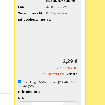
(Ausland abweichend)
EAN:
4250983253726
Versandgewicht:
0.07
kg je Meter
Mindestbestellmenge:
4
2,29 €
2,29 € pro Meter
inkl. 0% MwSt. zzgl.
Versand
Bestellung 0% MwSt. nach §12 Abs. 3 Nr.
1 UstG (DE)
mehr Infos dazu…
.
Meter: