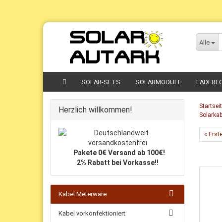
Direkt
zum
Alle
Hauptinhalt
SOLAR-SETS
SOLARMODULE
LADERE
Startsei
Herzlich willkommen!
Solarka
« Erst
Pakete 0€ Versand ab 100€!
2% Rabatt bei Vorkasse!!
Kabel Meterware
Kabel vorkonfektioniert