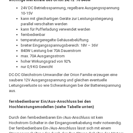
24V DC Betriebsspannung, regelbare Ausgangsspannung
10-15V
kann mit gleichartigen Geräte zur Leistungssteigerung
parallel verschalten werden
kann für Pufferladung verwendet werden
fernbedienbar
temperaturgeregelte Gehäusebelüftung
breiter Eingangsspannugsbereich: 18V – 36V
840W Leistung bei 70A Dauerstrom
max. 70A Ausgangsstrom
hoher Wirkungsgrad von 92%
nur 0,9 KG Gewicht
DC-DC Gleichstrom-Umwandler der Orion Familie erzeugen eine
saubere 12V Ausgangsspannung und gleichen eventuelle
Leitungsverluste so wie Schwankungen bei der Batteriespannung
aus.
fernbedienbarer Ein/Aus-Anschluss bei den
Hochleistungsmodellen (siehe Tabelle unten)
Durch den fernbedienbaren Ein-/Aus-Anschluss ist kein
Hochstrom-Schalter in der Eingangsverkabelung mehr notwendig.
Der fernbedienbare Ein-/Aus-Anschluss lässt sich mit einem