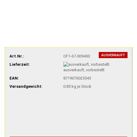
AUSVERKAUFT
Art.Nr.:
OF1-67-009400
Lieferzeit:
ausverkauft, vorbestellt
EAN:
8719076023043
Versandgewicht:
0.85
kg je Stück