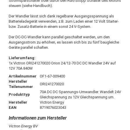
Stromsparschalter oder durch den Run/Stopp Schalter des Motors
steuern (siehe Handbuch).
Der Wandler lässt sich dank regelbarer Ausgangsspannung als
Batterieladegerät verwenden, z.B. zum Laden einer 12 Volt Starter-
bzw. Zusatz-Batterie in einem sonst 24 V-System.
Der DC-DC-Wandler kann parallel geschaltet werden, um den
Ausgangsstrom zu erhöhen, es lassen sich bis zu fünf baugleiche
Geräte parallel schalten.
Lieferumfang:
1x Victron ORI241270020 Orion 24/12-70 DC DC Wandler 24V auf
12V 70A 840W
Artikelnummer
OF1-67-009400
Hersteller
ORI241270020
Teilenummer
70A DC DC Spannungs-Umwandler. Wandelt 24V
Produkttyp
Gleichspannung zu 12V Gleichspannung um.
Hersteller
Victron Energy
EAN
8719076023043
Victron Energy BV