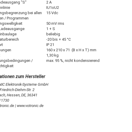
adeausgang "S"
2 A
nlinie
IU1oU2
gsbegrenzung bei allen
15 Vdc
en / Programmen
gswelligkeit
50 mV rms
 Ladeausgange
1 + S
inbaulage
beliebig
aturbereich
-20 bis + 45 °C
rt
IP 21
ungen
160 x 210 x 71 (B x H x T) mm
t
1,30 kg
ngsbedingungen /
max. 95 %, nicht kondensierend
htigkeit
C Elektronik-Systeme GmbH
riedrich-Diehm-Str. 2
ach, Hessen, DE, 36341
11730
ronic.de | www.votronic.de