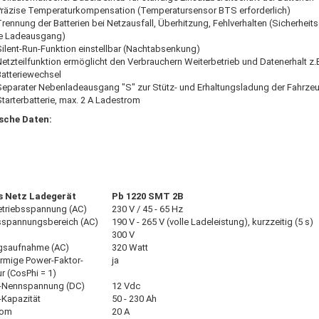
Präzise Temperaturkompensation (Temperatursensor BTS erforderlich)
rennung der Batterien bei Netzausfall, Überhitzung, Fehlverhalten (Sicherheits
je Ladeausgang)
ilent-Run-Funktion einstellbar (Nachtabsenkung)
etzteilfunktion ermöglicht den Verbrauchern Weiterbetrieb und Datenerhalt z.
Batteriewechsel
Separater Nebenladeausgang "S" zur Stütz- und Erhaltungsladung der Fahrze
tarterbatterie, max. 2 A Ladestrom
sche Daten:
s Netz Ladegerät
Pb 1220 SMT 2B
triebsspannung (AC)
230 V / 45 - 65 Hz
sspannungsbereich (AC)
190 V - 265 V (volle Ladeleistung), kurzzeitig (5 s)
300 V
gsaufnahme (AC)
320 Watt
rmige Power-Faktor-
ja
r (CosPhi = 1)
e-Nennspannung (DC)
12 Vdc
e-Kapazität
50 - 230 Ah
rom
20 A