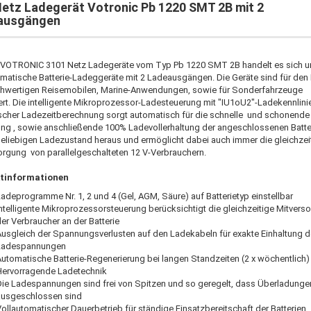
etz Ladegerät Votronic Pb 1220 SMT 2B mit 2
ausgängen
 VOTRONIC 3101 Netz Ladegeräte vom Typ Pb 1220 SMT 2B handelt es sich 
omatische Batterie-Ladeggeräte mit 2 Ladeausgängen. Die Geräte sind für den 
hwertigen Reisemobilen, Marine-Anwendungen, sowie für Sonderfahrzeuge
ert. Die intelligente Mikroprozessor-Ladesteuerung mit "IU1oU2"-Ladekennlini
cher Ladezeitberechnung sorgt automatisch für die schnelle und schonende
ung , sowie anschließende 100% Ladevollerhaltung der angeschlossenen Batte
eliebigen Ladezustand heraus und ermöglicht dabei auch immer die gleichzei
orgung von parallelgeschalteten 12 V-Verbrauchern.
tinformationen
adeprogramme Nr. 1, 2 und 4 (Gel, AGM, Säure) auf Batterietyp einstellbar
ntelligente Mikroprozessorsteuerung berücksichtigt die gleichzeitige Mitvers
er Verbraucher an der Batterie
Ausgleich der Spannungsverlusten auf den Ladekabeln für exakte Einhaltung d
Ladespannungen
utomatische Batterie-Regenerierung bei langen Standzeiten (2 x wöchentlich)
Hervorragende Ladetechnik
Die Ladespannungen sind frei von Spitzen und so geregelt, dass Überladunge
ausgeschlossen sind
ollautomatischer Dauerbetrieb für ständige Einsatzbereitschaft der Batterien