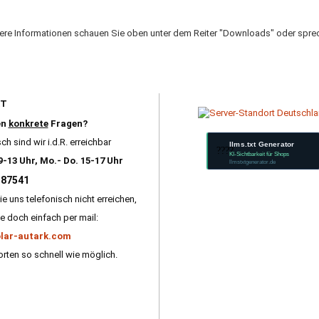
tere Informationen schauen Sie oben unter dem Reiter "Downloads" oder sprec
RT
en
konkrete
Fragen?
ch sind wir i.d.R. erreichbar
llms.txt Generator
????
KI-Sichtbarkeit für Shops
9-13 Uhr, Mo.- Do. 15-17 Uhr
llmstxtgenerator.de
587541
ie uns telefonisch nicht erreichen,
e doch einfach per mail:
lar-autark.com
rten so schnell wie möglich.