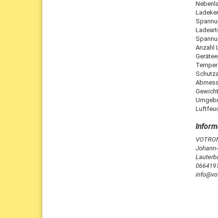
Nebenl
Ladeken
Spannun
Ladeart
Spannun
Anzahl
Gerätee
Temper
Schutza
Abmess
Gewich
Umgebu
Luftfeuc
VOTRONI
Johann-F
Lauterb
066419
info@vot