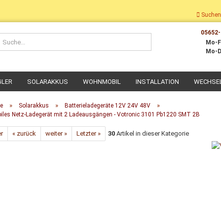
Suchen
05652-
Suche...
Mo-F
Mo-D
GLER
SOLARAKKUS
WOHNMOBIL
INSTALLATION
WECHSE
»
»
»
te
Solarakkus
Batterieladegeräte 12V 24V 48V
iles Netz-Ladegerät mit 2 Ladeausgängen - Votronic 3101 Pb1220 SMT 2B
er
« zurück
weiter »
Letzter »
30
Artikel in dieser Kategorie
Dach-Montage
Wohnmobil Montage