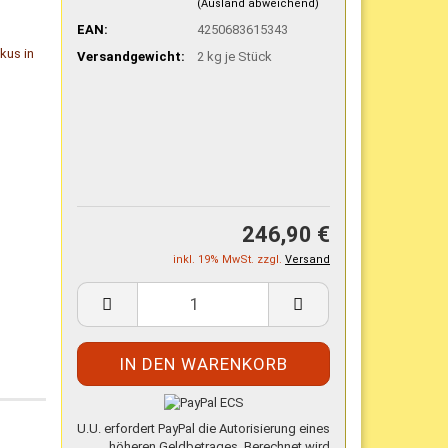
(Ausland abweichend)
EAN:
4250683615343
Versandgewicht:
2
kg je Stück
246,90 €
inkl. 19% MwSt. zzgl.
Versand
U.U. erfordert PayPal die Autorisierung eines
höheren Geldbetrages. Berechnet wird