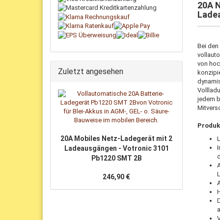
20A N
Lade
Bei den
vollaut
von hoc
Zuletzt angesehen
konzipi
dynamis
Volllad
jedem b
Mitvers
Produk
20A Mobiles Netz-Ladegerät mit 2
L
I
Ladeausgängen - Votronic 3101
d
Pb1220 SMT 2B
246,90 €
A
V