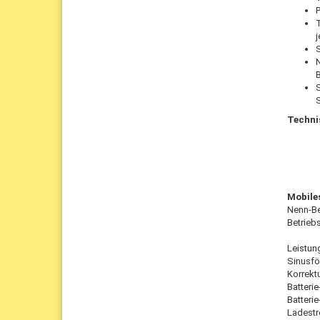
T
S
N
S
Techni
Mobile
Nenn-Be
Betrieb
Leistun
Sinusfö
Korrektu
Batteri
Batteri
Ladest