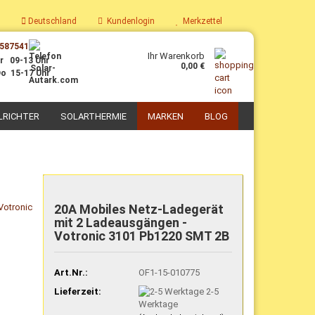
Deutschland
Kundenlogin
Merkzettel
587541
Ihr Warenkorb
r 09-13 Uhr
0,00 €
o 15-17 Uhr
LRICHTER
SOLARTHERMIE
MARKEN
BLOG
PV-Boiler
Parabolkocher
Solaranlagen mit PV-Boiler
Solarkoch-Sets
20A Mobiles Netz-Ladegerät
Nachrüst-Sets PV-Thermie
Solar-Kochgeschirr
mit 2 Ladeausgängen -
Zubehör für PV-Thermie
Selbstbau Solarkocher
Votronic 3101 Pb1220 SMT 2B
Art.Nr.:
OF1-15-010775
Lieferzeit:
2-5
Werktage