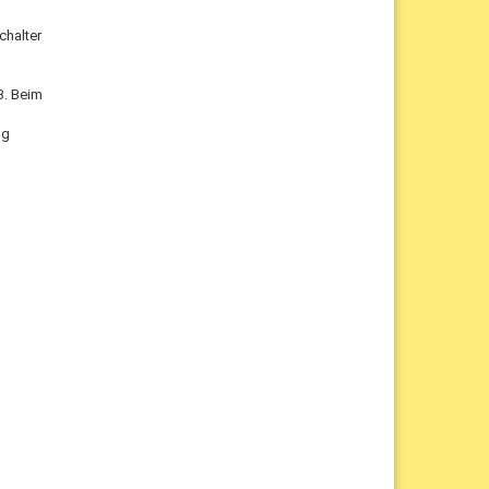
chalter
B. Beim
ug