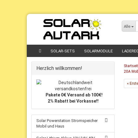
Direkt
zum
Alle
Hauptinhalt
SOLAR-SETS
SOLARMODULE
LADERE
Startsei
Herzlich willkommen!
20A Mob
« Erst
Pakete 0€ Versand ab 100€!
2% Rabatt bei Vorkasse!!
Solar Powerstation Stromspeicher
Mobil und Haus