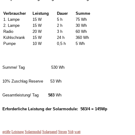
Verbraucher
Leistung
Dauer
Summe
1. Lampe
15 W
5 h
75 Wh
2. Lampe
15 W
2 h
30 Wh
Radio
20 W
3 h
60 Wh
Kühlschrank
15 W
24 h
360 Wh
Pumpe
10 W
0,5 h
5 Wh
Summe/ Tag 530 Wh
10% Zuschlag Reserve 53 Wh
Gesamtleistung/ Tag
583
Wh
Erforderliche Leistung der Solarmodule: 583/4 = 145Wp
größe
Leistung
Solarmodul
Solarpanel
Strom
Volt
watt