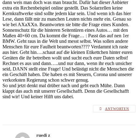
dann weis man doch was man braucht. Dafür hat dieser Anbieter
extra ein Rechenbeispiel online gestellt. Das Solarzellen keine
Kernkraftwerke sind sollte jedem klar sein. Und wenn ich das hier
Lese, dann fällt mir zu manchen Leuten nichts mehr ein. Genau so
wie bei AXaXXn. Beantworten sie bitte die Frage eines Kunden.
Sonnenschutz für die hinteren Seitentüren eines Autos… mit den
Maßen 40×60 cm. Da kommt die Frage… : Passt das auf nen 1er
BMW. Geht raus in die Welt und messt selbst. Was sollen andere
Menschen für eure Faulheit beantworten???? Verdammt ich raste
aus hier. Geht hin….schaut auf die kleinen Etikettchen hinter euren
Geräten die ihr betreiben wollt und sucht euch eure Daten selbst!
Rechnet es aus und dann…..und nur dann, wenn ihr euch unsicher
seid, DANN stellt eine Frage! Und belästigt nicht die Menschen die
ein Geschäft haben. Die haben es mit Steuern, Corona und unserer
verkorksten Regierung schon schwer genug.
So und jetzt denkt mal drüber nach und gebt euch Mühe. Dann
klappt das auch mit unserer Gesellschafft. Denn die Gesellschafft
sind wir! Und keiner Hilft uns dabei.
ANTWORTEN
ruedi z