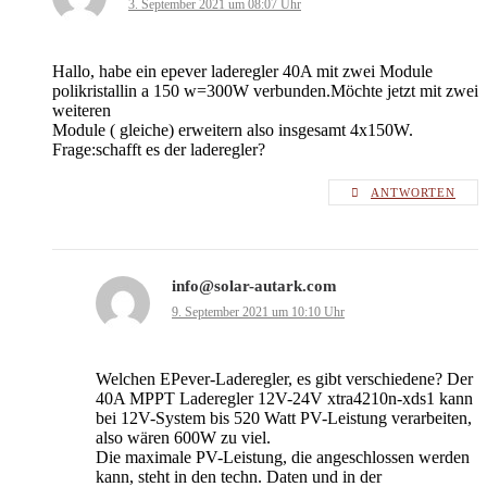
3. September 2021 um 08:07 Uhr
Hallo, habe ein epever laderegler 40A mit zwei Module
polikristallin a 150 w=300W verbunden.Möchte jetzt mit zwei
weiteren
Module ( gleiche) erweitern also insgesamt 4x150W.
Frage:schafft es der laderegler?
ANTWORTEN
info@solar-autark.com
9. September 2021 um 10:10 Uhr
Welchen EPever-Laderegler, es gibt verschiedene? Der
40A MPPT Laderegler 12V-​24V xtra4210n-​xds1 kann
bei 12V-System bis 520 Watt PV-Leistung verarbeiten,
also wären 600W zu viel.
Die maximale PV-Leistung, die angeschlossen werden
kann, steht in den techn. Daten und in der