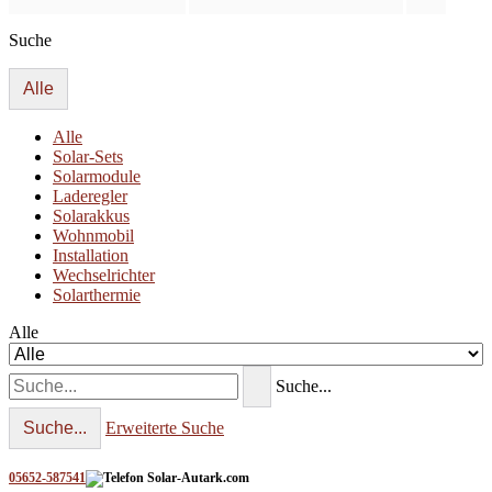
Suche
Alle
Alle
Solar-Sets
Solarmodule
Laderegler
Solarakkus
Wohnmobil
Installation
Wechselrichter
Solarthermie
Alle
Suche...
Suche...
Erweiterte Suche
05652-587541