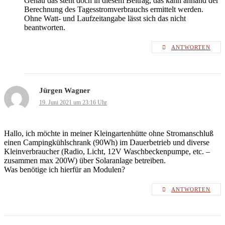
Genau das steht doch in diesem Beitrag, das kann anhand der
Berechnung des Tagesstromverbrauchs ermittelt werden.
Ohne Watt- und Laufzeitangabe lässt sich das nicht
beantworten.
ANTWORTEN
Jürgen Wagner
19. Juni 2021 um 23:16 Uhr
Hallo, ich möchte in meiner Kleingartenhütte ohne Stromanschluß
einen Campingkühlschrank (90Wh) im Dauerbetrieb und diverse
Kleinverbraucher (Radio, Licht, 12V Waschbeckenpumpe, etc. –
zusammen max 200W) über Solaranlage betreiben.
Was benötige ich hierfür an Modulen?
ANTWORTEN