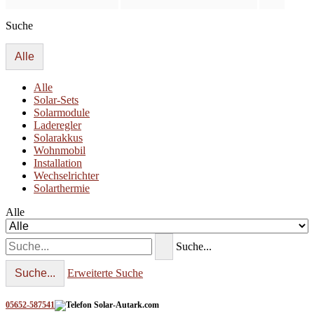
Suche
Alle
Alle
Solar-Sets
Solarmodule
Laderegler
Solarakkus
Wohnmobil
Installation
Wechselrichter
Solarthermie
Alle
Suche...
Suche...
Erweiterte Suche
05652-587541