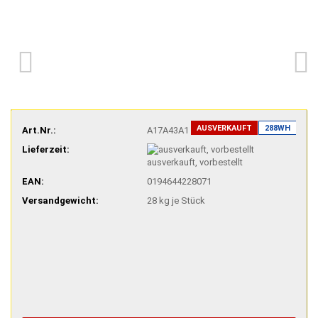
AUSVERKAUFT
288WH
Art.Nr.:
A17A43A1
Lieferzeit:
ausverkauft, vorbestellt
EAN:
0194644228071
Versandgewicht:
28
kg je Stück