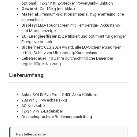
optional), 12/24V KFZ-Stecker, PowerBank-Funktion
Gewicht:
Ca. 18 kg (mit Akku)
Material:
Premium-Isolationsmaterial, hygienefreundliche
Innenschale
Display:
LED-Touchscreen mit Temperatur-, Akkustand-
und Modusanzeige
EU-Energieeffizienz:
Zertifiziert und optimiert für geringen
Energieverbrauch
Sicherheit:
CES 2024 Award, alle EU-Sicherheitsnormen
erfüllt, Schutz vor Überladung/Kurzschluss
Lebensdauer:
10 Jahre durchschnittliche Dauer bei
regelmäßiger Nutzung
Lieferumfang
Anker SOLIX EverFrost 2 40L Akku-Kühlbox
288 Wh LFP-Wechselakku
AC-Netzkabel
12/24 V KFZ-Ladekabel
Deutschsprachige Bedienungsanleitung
Herstellergarantie