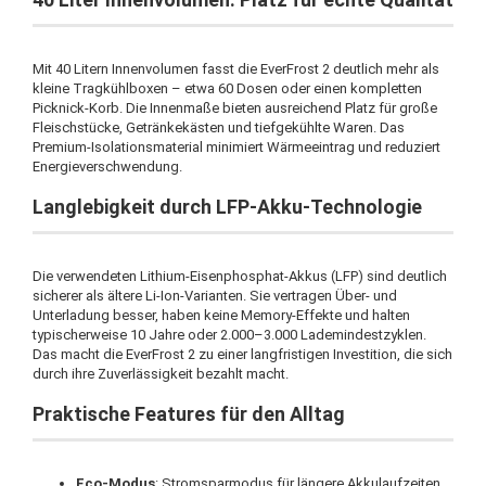
Mit 40 Litern Innenvolumen fasst die EverFrost 2 deutlich mehr als
kleine Tragkühlboxen – etwa 60 Dosen oder einen kompletten
Picknick-Korb. Die Innenmaße bieten ausreichend Platz für große
Fleischstücke, Getränkekästen und tiefgekühlte Waren. Das
Premium-Isolationsmaterial minimiert Wärmeeintrag und reduziert
Energieverschwendung.
Langlebigkeit durch LFP-Akku-Technologie
Die verwendeten Lithium-Eisenphosphat-Akkus (LFP) sind deutlich
sicherer als ältere Li-Ion-Varianten. Sie vertragen Über- und
Unterladung besser, haben keine Memory-Effekte und halten
typischerweise 10 Jahre oder 2.000–3.000 Lademindestzyklen.
Das macht die EverFrost 2 zu einer langfristigen Investition, die sich
durch ihre Zuverlässigkeit bezahlt macht.
Praktische Features für den Alltag
Eco-Modus
: Stromsparmodus für längere Akkulaufzeiten