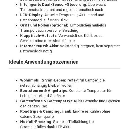
Intelligente Dual-Sensor-Steuerung
: Überwacht
Temperatur konstant und regelt automatisch nach
LED-Display
: Aktuelle Temperatur, Akkustand und
Betriebsmodi auf einen Blick
Griff und Rollen (optional)
: Ermöglichen mühelos
Transport auch bei voller Beladung
Klapptisch-Aufsatz
: Verwandelt die Kühlbox zur
Servierstation oder Abstellfläche
Interner 288 Wh Akku
: Vollständig integriert, kein separater
Batterieblock nötig
Ideale Anwendungsszenarien
Wohnmobil & Van-Leben
: Perfekt für Camper, die
netzunabhängig bleiben wollen
Bootstouren & Angeltrips
: Konstante Temperatur für
Lebensmittel und Getränke
Gartenfeste & Gartenpartys
: Kühlt Getränke und Speisen
den ganzen Tag
Roadtrips & Campingurlaub
: Eis-freies Kühlen ohne
externe Stromquelle
Notfall-Freezing
: Schnelle Tiefkühlung bei
Stromausfällen dank LFP-Akku