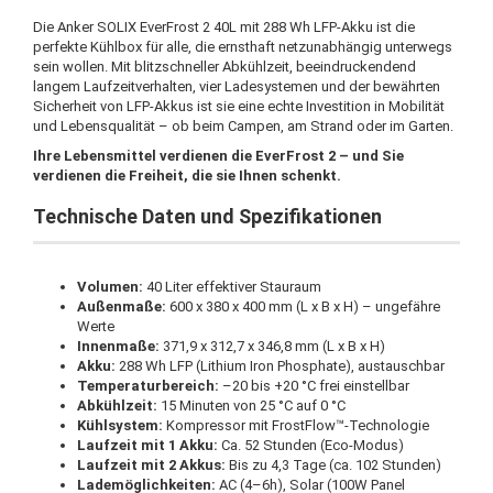
Die Anker SOLIX EverFrost 2 40L mit 288 Wh LFP-Akku ist die
perfekte Kühlbox für alle, die ernsthaft netzunabhängig unterwegs
sein wollen. Mit blitzschneller Abkühlzeit, beeindruckendend
langem Laufzeitverhalten, vier Ladesystemen und der bewährten
Sicherheit von LFP-Akkus ist sie eine echte Investition in Mobilität
und Lebensqualität – ob beim Campen, am Strand oder im Garten.
Ihre Lebensmittel verdienen die EverFrost 2 – und Sie
verdienen die Freiheit, die sie Ihnen schenkt.
Technische Daten und Spezifikationen
Volumen:
40 Liter effektiver Stauraum
Außenmaße:
600 x 380 x 400 mm (L x B x H) – ungefähre
Werte
Innenmaße:
371,9 x 312,7 x 346,8 mm (L x B x H)
Akku:
288 Wh LFP (Lithium Iron Phosphate), austauschbar
Temperaturbereich:
–20 bis +20 °C frei einstellbar
Abkühlzeit:
15 Minuten von 25 °C auf 0 °C
Kühlsystem:
Kompressor mit FrostFlow™-Technologie
Laufzeit mit 1 Akku:
Ca. 52 Stunden (Eco-Modus)
Laufzeit mit 2 Akkus:
Bis zu 4,3 Tage (ca. 102 Stunden)
Lademöglichkeiten:
AC (4–6h), Solar (100W Panel