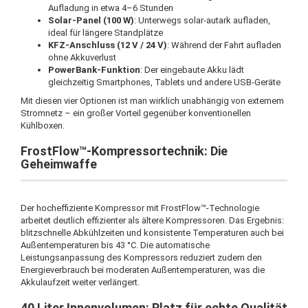
Aufladung in etwa 4–6 Stunden
Solar-Panel (100 W)
: Unterwegs solar-autark aufladen,
ideal für längere Standplätze
KFZ-Anschluss (12 V / 24 V)
: Während der Fahrt aufladen
ohne Akkuverlust
PowerBank-Funktion
: Der eingebaute Akku lädt
gleichzeitig Smartphones, Tablets und andere USB-Geräte
Mit diesen vier Optionen ist man wirklich unabhängig von externem
Stromnetz – ein großer Vorteil gegenüber konventionellen
Kühlboxen.
FrostFlow™-Kompressortechnik: Die
Geheimwaffe
Der hocheffiziente Kompressor mit FrostFlow™-Technologie
arbeitet deutlich effizienter als ältere Kompressoren. Das Ergebnis:
blitzschnelle Abkühlzeiten und konsistente Temperaturen auch bei
Außentemperaturen bis 43 °C. Die automatische
Leistungsanpassung des Kompressors reduziert zudem den
Energieverbrauch bei moderaten Außentemperaturen, was die
Akkulaufzeit weiter verlängert.
40 Liter Innenvolumen: Platz für echte Qualität