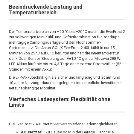
Beeindruckende Leistung und
Temperaturbereich
Der Temperaturbereich von –20 °C bis +20 °C macht die EverFrost 2
zur vollwertigen Mini-Kühl- und Gefrierkombination für Roadtrips,
mehrtägige Campingausflüge und den Hochsommer-
Garteneinsatz. Die Anker SOLIX EverFrost 2 40L kühlt in nur 15
Minuten von 25 °C auf 0 °C herunter und hält die Innentemperatur
dank Dual-Sensor-Steuerung auf Â±1,2 °C genau. Mit zwei 288 Wh
LFP-Akkus läuft sie bis zu 4,3 Tage ohne externe Stromzufuhr (52
Stunden mit einem Akku).
Die LFP-Akkutechnik gilt als sicher und langlebig und ist auf rund
10 Jahre Nutzungsdauer ausgelegt – eine erhebliche Investition in
netzunabhängige Mobilität.
Vierfaches Ladesystem: Flexibilität ohne
Limits
Die EverFrost 2 40L bietet vier verschiedene Lademöglichkeiten:
AC-Netzteil
: Zu Hause oder in der Garage – schnelle