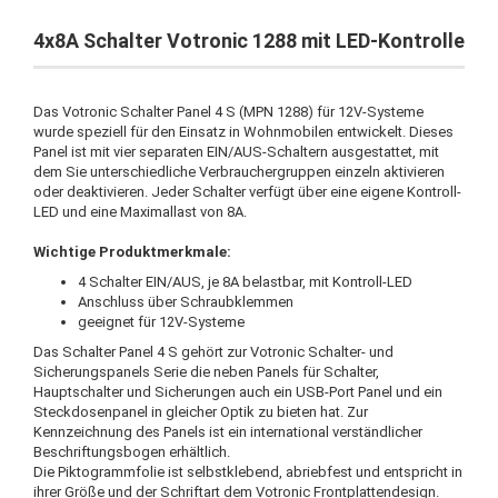
4x8A Schalter Votronic 1288 mit LED-Kontrolle
Das Votronic Schalter Panel 4 S (MPN 1288) für 12V-Systeme
wurde speziell für den Einsatz in Wohnmobilen entwickelt. Dieses
Panel ist mit vier separaten EIN/AUS-Schaltern ausgestattet, mit
dem Sie unterschiedliche Verbrauchergruppen einzeln aktivieren
oder deaktivieren. Jeder Schalter verfügt über eine eigene Kontroll-
LED und eine Maximallast von 8A.
Wichtige Produktmerkmale:
4 Schalter EIN/AUS, je 8A belastbar, mit Kontroll-LED
Anschluss über Schraubklemmen
geeignet für 12V-Systeme
Das Schalter Panel 4 S gehört zur Votronic Schalter- und
Sicherungspanels Serie die neben Panels für Schalter,
Hauptschalter und Sicherungen auch ein USB-Port Panel und ein
Steckdosenpanel in gleicher Optik zu bieten hat. Zur
Kennzeichnung des Panels ist ein international verständlicher
Beschriftungsbogen erhältlich.
Die Piktogrammfolie ist selbstklebend, abriebfest und entspricht in
ihrer Größe und der Schriftart dem Votronic Frontplattendesign.