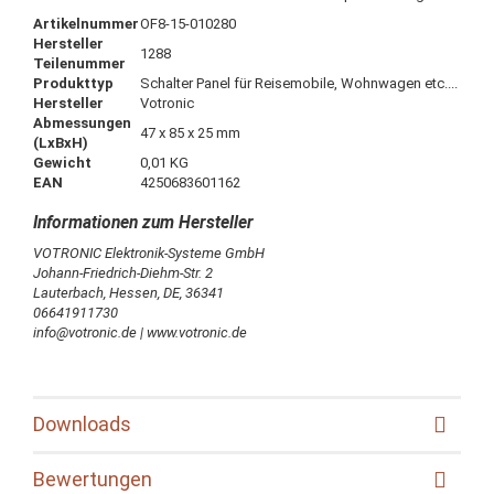
Artikelnummer
OF8-15-010280
Hersteller
1288
Teilenummer
Produkttyp
Schalter Panel für Reisemobile, Wohnwagen etc....
Hersteller
Votronic
Abmessungen
47 x 85 x 25 mm
(LxBxH)
Gewicht
0,01 KG
EAN
4250683601162
VOTRONIC Elektronik-Systeme GmbH
Johann-Friedrich-Diehm-Str. 2
Lauterbach, Hessen, DE, 36341
06641911730
info@votronic.de | www.votronic.de
Downloads
Bewertungen