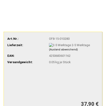
Art.Nr.:
OF8-15-010280
Lieferzeit:
2-5 Werktage
(Ausland abweichend)
EAN:
4250683601162
Versandgewicht:
0.05
kg je Stück
37,90 €