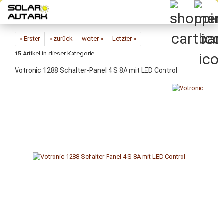
Direkt
zum
Hauptinhalt
« Erster
« zurück
weiter »
Letzter »
15
Artikel in dieser Kategorie
Votronic 1288 Schalter-Panel 4 S 8A mit LED Control