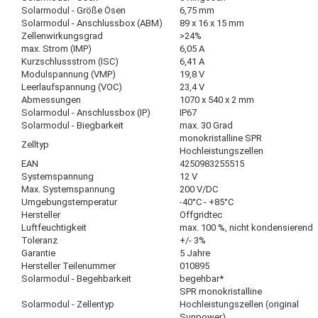
Solarmodul - Größe Ösen
6,75 mm
Solarmodul - Anschlussbox (ABM)
89 x 16 x 15 mm
Zellenwirkungsgrad
>24%
max. Strom (IMP)
6,05 A
Kurzschlussstrom (ISC)
6,41 A
Modulspannung (VMP)
19,8 V
Leerlaufspannung (VOC)
23,4 V
Abmessungen
1070 x 540 x 2 mm
Solarmodul - Anschlussbox (IP)
IP67
Solarmodul - Biegbarkeit
max. 30 Grad
monokristalline SPR
Zelltyp
Hochleistungszellen
EAN
4250983255515
Systemspannung
12 V
Max. Systemspannung
200 V/DC
Umgebungstemperatur
-40°C - +85°C
Hersteller
Offgridtec
Luftfeuchtigkeit
max. 100 %, nicht kondensierend
Toleranz
+/- 3%
Garantie
5 Jahre
Hersteller Teilenummer
010895
Solarmodul - Begehbarkeit
begehbar*
SPR monokristalline
Solarmodul - Zellentyp
Hochleistungszellen (original
Sunpower)