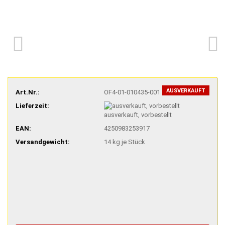
AUSVERKAUFT
Art.Nr.:
OF4-01-010435-001
Lieferzeit:
ausverkauft, vorbestellt
EAN:
4250983253917
Versandgewicht:
14
kg je Stück