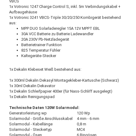
VBCS
1x Votronic 1247 Charge Control S, inkl. 5m Verbindungskabel +
Aufbaugehäuse
1x Votronic 3241 VBCS-Triple 30/20/250 Kombigerät bestehend
aus:
MPP DUO Solarladeregler 15A 12V MPPT EBL
30A VCC Batterie zu Batterie Ladewandler
20A 230V Pb-Netzladegerät
Batterietrainer Funktion
825 Temperatur Fühler
Kaltegeräte-Stecker
1x Dekalin Klebeset Weiß bestehend aus:
1x 300ml Dekalin Dekasyl Montagekleber-Kartusche (Schwarz)
1x 30ml Dekalin Dekavator
1x Dekalin Schleifpapier 400er (für Nass-Schliff ausgelegt)
1x Dekalin Reinigungspad
Technische Daten 120W Solarmodul:
Generatorleistung wp
120 Wp
Solarmodul - Größe Anschlusskabel
4 mm - 6 mm
Solarmodul - Kabellänge
0,8 m
Solarmodul - Steckertyp
MC4
Solarmodul - Ösen
6 Ringösen