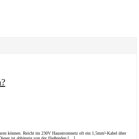
h?
führen können. Reicht im 230V Hausstromnetz oft ein 1,5mm²-Kabel über
ieser ist abhängig von der fließenden […]