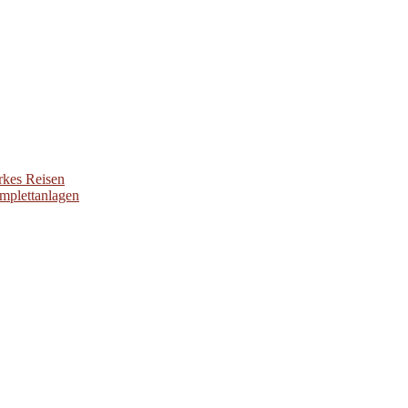
rkes Reisen
omplettanlagen