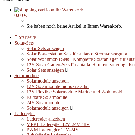
Mo-Do 15-17 Uhr
Ihr Warenkorb
0,00 €
Sie haben noch keine Artikel in Ihrem Warenkorb.
Startseite
Solar-Sets
Solar-Sets anzeigen
Solar Powerstation Sets für autarke Stromversorgung
Solar Wohnmobil Sets - Komplette Solaranlagen für auta
12V Solar Garten-Sets für autarke Stromversorgung | K
Solar-Sets anzeigen
Solarmodule
Solarmodule anzeigen
12V Solarmodule monokristallin
12V Flexible Solarmodule Marine und Wohnmobil
Faltbare Solarmodule
24V Solarmodule
Solarmodule anzeigen
Laderegler
Laderegler anzeigen
MPPT Laderegler 12V-24V-48V
PWM Laderegler 12V-24V