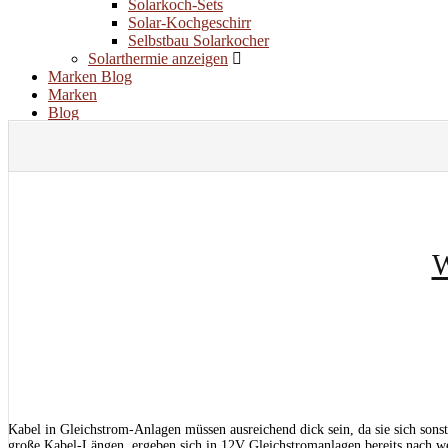
Solarkoch-Sets
Solar-Kochgeschirr
Selbstbau Solarkocher
Solarthermie anzeigen
Marken
Blog
Marken
Blog
W
Kabel in Gleichstrom-Anlagen müssen ausreichend dick sein, da sie sich so
große Kabel-Längen, ergeben sich in 12V Gleichstromanlagen bereits nach w