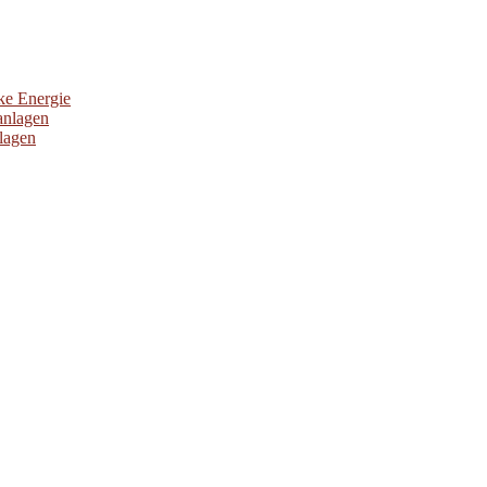
ke Energie
anlagen
nlagen