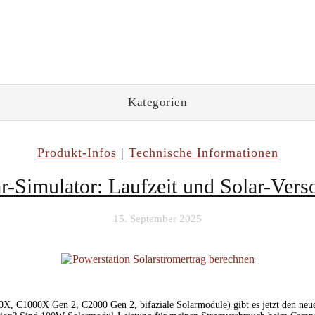
Kategorien
chlagwort:
Powerstation Kapazität berechn
Produkt-Infos
|
Technische Informationen
r-Simulator: Laufzeit und Solar-Ver
15. September 2025
X, C1000X Gen 2, C2000 Gen 2, bifaziale Solarmodule) gibt es jetzt den neu