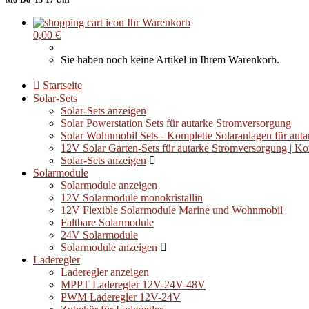
Mo-Do 15-17 Uhr
Ihr Warenkorb
0,00 €
Sie haben noch keine Artikel in Ihrem Warenkorb.
Startseite
Solar-Sets
Solar-Sets anzeigen
Solar Powerstation Sets für autarke Stromversorgung
Solar Wohnmobil Sets - Komplette Solaranlagen für auta
12V Solar Garten-Sets für autarke Stromversorgung | K
Solar-Sets anzeigen
Solarmodule
Solarmodule anzeigen
12V Solarmodule monokristallin
12V Flexible Solarmodule Marine und Wohnmobil
Faltbare Solarmodule
24V Solarmodule
Solarmodule anzeigen
Laderegler
Laderegler anzeigen
MPPT Laderegler 12V-24V-48V
PWM Laderegler 12V-24V