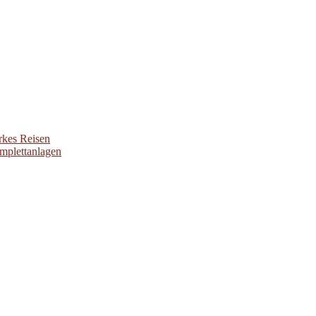
rkes Reisen
omplettanlagen