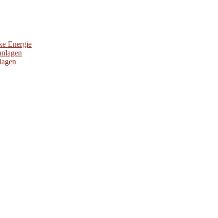
ke Energie
anlagen
nlagen