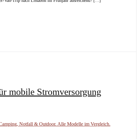
r-Van-Trip nach Lissabon im Frühjahr ausreichend? […]
für mobile Stromversorgung