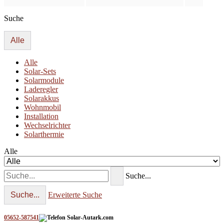
Suche
Alle
Alle
Solar-Sets
Solarmodule
Laderegler
Solarakkus
Wohnmobil
Installation
Wechselrichter
Solarthermie
Alle
Suche...
Suche...
Erweiterte Suche
05652-587541