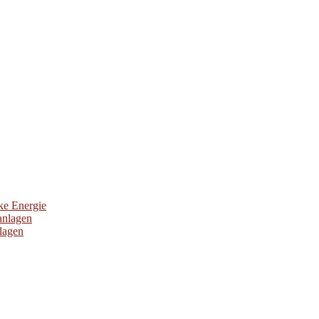
ke Energie
anlagen
nlagen