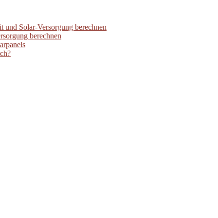
it und Solar-Versorgung berechnen
ersorgung berechnen
larpanels
ich?