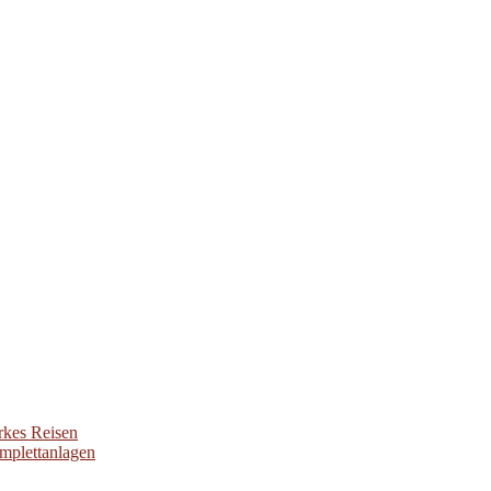
rkes Reisen
omplettanlagen