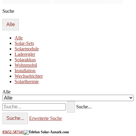
Suche
Alle
Alle
Solar-Sets
Solarmodule
Laderegler
Solarakkus
Wohnmobil
Installation
Wechselrichter
Solarthermie
Alle
Suche...
Suche...
Erweiterte Suche
05652-587541