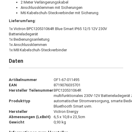
2 Meter Verlängerungskabel
Anschlussklemmen mit Sicherungen
M6 Kabelschuh-Steckverbinder mit Sicherung
Lieferumfang:
1x Victron BPC120531064R Blue Smart IP65 12/5 12V 230V
Batterieladegerät
1x Bedienungsanleitung
1x Anschlussklemmen
1x M8 Kabelschuh-Steckverbinder
Daten
Artikelnummer
OF1-67-011495
EAN
8719076035701
Hersteller Teilenummer
BPC120531064R
multifunktionales 230V-12V Batterieladegerät 
Produkttyp
automatischer Stromversorgung, smarte Bedi
Bluethooth Smart uvm.
Hersteller
Victron Energy
Abmessungen (LxBxH)
6,5 x 10,8 x 23,5cm
Gewicht
0,93 kg