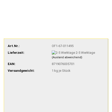
Art.Nr.:
OF1-67-011495
Lieferzeit:
2-5 Werktage
(Ausland abweichend)
EAN:
8719076035701
Versandgewicht:
1
kg je Stück