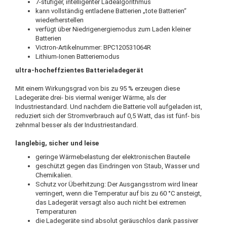
7-stufiger, intelligenter Ladealgorithmus
kann vollständig entladene Batterien „tote Batterien“
wiederherstellen
verfügt über Niedrigenergiemodus zum Laden kleiner
Batterien
Victron-Artikelnummer: BPC120531064R
Lithium-Ionen Batteriemodus
ultra-hocheffzientes Batterieladegerät
Mit einem Wirkungsgrad von bis zu 95 % erzeugen diese
Ladegeräte drei- bis viermal weniger Wärme, als der
Industriestandard. Und nachdem die Batterie voll aufgeladen ist,
reduziert sich der Stromverbrauch auf 0,5 Watt, das ist fünf- bis
zehnmal besser als der Industriestandard.
langlebig, sicher und leise
geringe Wärmebelastung der elektronischen Bauteile
geschützt gegen das Eindringen von Staub, Wasser und
Chemikalien.
Schutz vor Überhitzung: Der Ausgangsstrom wird linear
verringert, wenn die Temperatur auf bis zu 60 °C ansteigt,
das Ladegerät versagt also auch nicht bei extremen
Temperaturen
die Ladegeräte sind absolut geräuschlos dank passiver