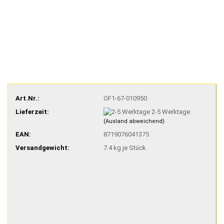
Art.Nr.:
OF1-67-010950
Lieferzeit:
2-5 Werktage
(Ausland abweichend)
EAN:
8719076041375
Versandgewicht:
7.4
kg je Stück