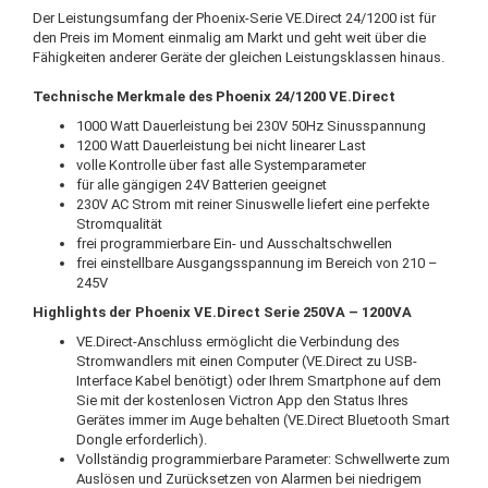
Der Leistungsumfang der Phoenix-Serie VE.Direct 24/1200 ist für
den Preis im Moment einmalig am Markt und geht weit über die
Fähigkeiten anderer Geräte der gleichen Leistungsklassen hinaus.
Technische Merkmale des Phoenix 24/1200 VE.Direct
1000 Watt Dauerleistung bei 230V 50Hz Sinusspannung
1200 Watt Dauerleistung bei nicht linearer Last
volle Kontrolle über fast alle Systemparameter
für alle gängigen 24V Batterien geeignet
230V AC Strom mit reiner Sinuswelle liefert eine perfekte
Stromqualität
frei programmierbare Ein- und Ausschaltschwellen
frei einstellbare Ausgangsspannung im Bereich von 210 –
245V
Highlights der Phoenix VE.Direct Serie 250VA – 1200VA
VE.Direct-Anschluss ermöglicht die Verbindung des
Stromwandlers mit einen Computer (VE.Direct zu USB-
Interface Kabel benötigt) oder Ihrem Smartphone auf dem
Sie mit der kostenlosen Victron App den Status Ihres
Gerätes immer im Auge behalten (VE.Direct Bluetooth Smart
Dongle erforderlich).
Vollständig programmierbare Parameter: Schwellwerte zum
Auslösen und Zurücksetzen von Alarmen bei niedrigem