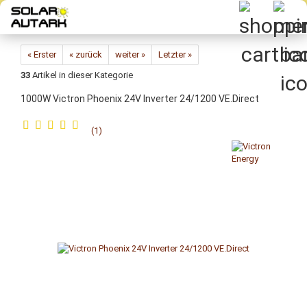
Direkt
zum
Hauptinhalt
« Erster
« zurück
weiter »
Letzter »
33
Artikel in dieser Kategorie
1000W Vic­tron Phoe­nix 24V In­ver­ter 24/1200 VE.Di­rect
1