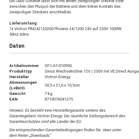
Ein-/Aus-Schalter lässt sich mit einem zweipoligen Stecker oder
zwischen den Pluspol der Batterie und dem linken Kontakt des
zweipoligen Steckers anschließen.
Lieferumfang:
1x Victron PIN242120200 Phoenix 24/1200 24V auf 230V 1000W
50Hz 60Hz
Daten
Artikelnummer
OF1-67-010950
Produkttyp
Sinus Wechselrichter 12V / 230V mit VE.Direct Ausg
Hersteller
Victron Energy
Abmessungen
30,5 x 21,6 x 10,5cm
(LxBxH)
Gewicht
7 kg
EAN
8719076041375
Hinweis: Es besteht eine Herstellergarantie seitens des
Garantiegebers Victron Energy. Der räumliche Geltungsbereich des
Garantieschutzes sind alle Länder der EU.
Die entsprechenden Garantiebedingungen finden Sie oben unter
dem Reiter „Downloads“