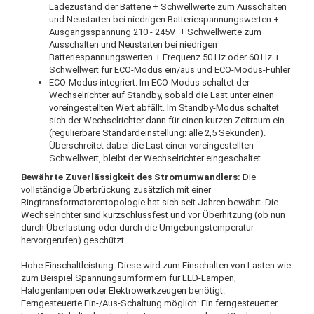
Ladezustand der Batterie + Schwellwerte zum Ausschalten
und Neustarten bei niedrigen Batteriespannungswerten +
Ausgangsspannung 210 - 245V + Schwellwerte zum
Ausschalten und Neustarten bei niedrigen
Batteriespannungswerten + Frequenz 50 Hz oder 60 Hz +
Schwellwert für ECO-Modus ein/aus und ECO-Modus-Fühler
ECO-Modus integriert: Im ECO-Modus schaltet der
Wechselrichter auf Standby, sobald die Last unter einen
voreingestellten Wert abfällt. Im Standby-Modus schaltet
sich der Wechselrichter dann für einen kurzen Zeitraum ein
(regulierbare Standardeinstellung: alle 2,5 Sekunden).
Überschreitet dabei die Last einen voreingestellten
Schwellwert, bleibt der Wechselrichter eingeschaltet.
Bewährte Zuverlässigkeit des Stromumwandlers:
Die
vollständige Überbrückung zusätzlich mit einer
Ringtransformatorentopologie hat sich seit Jahren bewährt. Die
Wechselrichter sind kurzschlussfest und vor Überhitzung (ob nun
durch Überlastung oder durch die Umgebungstemperatur
hervorgerufen) geschützt.
Hohe Einschaltleistung: Diese wird zum Einschalten von Lasten wie
zum Beispiel Spannungsumformern für LED-Lampen,
Halogenlampen oder Elektrowerkzeugen benötigt.
Ferngesteuerte Ein-/Aus-Schaltung möglich: Ein ferngesteuerter