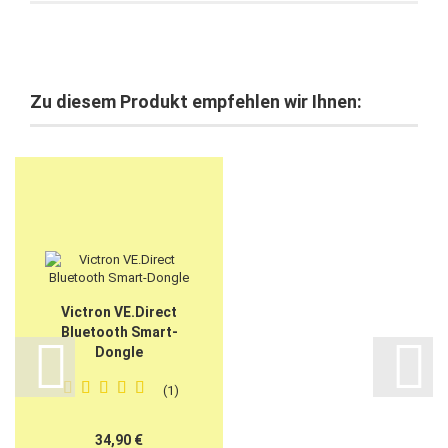
Zu diesem Produkt empfehlen wir Ihnen:
Vic­tron VE.Di­rect
Blue­tooth Smart-​​
Don­gle
1
34,90 €