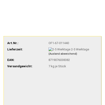
Art.Nr.:
OF1-67-011440
Lieferzeit:
2-5 Werktage
(Ausland abweichend)
EAN:
8719076038382
Versandgewicht:
7
kg je Stück