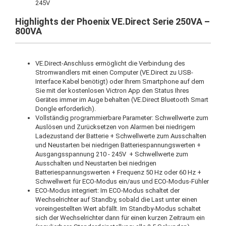
245V
Highlights der Phoenix VE.Direct Serie 250VA –
800VA
VE.Direct-Anschluss ermöglicht die Verbindung des
Stromwandlers mit einen Computer (VE.Direct zu USB-
Interface Kabel benötigt) oder Ihrem Smartphone auf dem
Sie mit der kostenlosen Victron App den Status Ihres
Gerätes immer im Auge behalten (VE.Direct Bluetooth Smart
Dongle erforderlich).
Vollständig programmierbare Parameter: Schwellwerte zum
Auslösen und Zurücksetzen von Alarmen bei niedrigem
Ladezustand der Batterie + Schwellwerte zum Ausschalten
und Neustarten bei niedrigen Batteriespannungswerten +
Ausgangsspannung 210 - 245V + Schwellwerte zum
Ausschalten und Neustarten bei niedrigen
Batteriespannungswerten + Frequenz 50 Hz oder 60 Hz +
Schwellwert für ECO-Modus ein/aus und ECO-Modus-Fühler
ECO-Modus integriert: Im ECO-Modus schaltet der
Wechselrichter auf Standby, sobald die Last unter einen
voreingestellten Wert abfällt. Im Standby-Modus schaltet
sich der Wechselrichter dann für einen kurzen Zeitraum ein