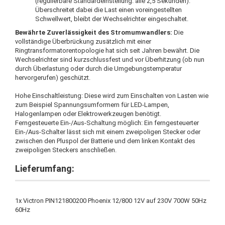
(regulierbare Standardeinstellung: alle 2,5 Sekunden).
Überschreitet dabei die Last einen voreingestellten
Schwellwert, bleibt der Wechselrichter eingeschaltet.
Bewährte Zuverlässigkeit des Stromumwandlers:
Die
vollständige Überbrückung zusätzlich mit einer
Ringtransformatorentopologie hat sich seit Jahren bewährt. Die
Wechselrichter sind kurzschlussfest und vor Überhitzung (ob nun
durch Überlastung oder durch die Umgebungstemperatur
hervorgerufen) geschützt.
Hohe Einschaltleistung: Diese wird zum Einschalten von Lasten wie
zum Beispiel Spannungsumformern für LED-Lampen,
Halogenlampen oder Elektrowerkzeugen benötigt.
Ferngesteuerte Ein-/Aus-Schaltung möglich: Ein ferngesteuerter
Ein-/Aus-Schalter lässt sich mit einem zweipoligen Stecker oder
zwischen den Pluspol der Batterie und dem linken Kontakt des
zweipoligen Steckers anschließen.
Lieferumfang:
1x Victron PIN121800200 Phoenix 12/800 12V auf 230V 700W 50Hz
60Hz