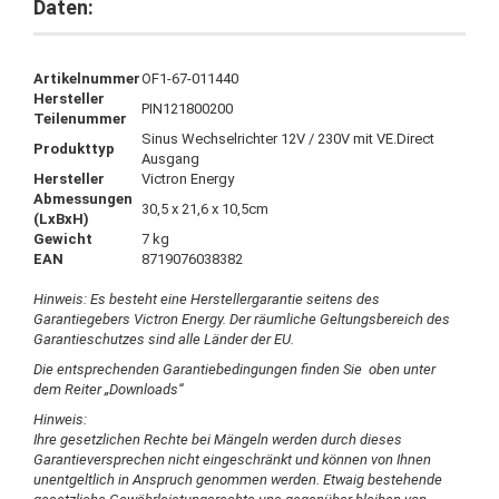
Daten:
Artikelnummer
OF1-67-011440
Hersteller
PIN121800200
Teilenummer
Sinus Wechselrichter 12V / 230V mit VE.Direct
Produkttyp
Ausgang
Hersteller
Victron Energy
Abmessungen
30,5 x 21,6 x 10,5cm
(LxBxH)
Gewicht
7 kg
EAN
8719076038382
Hinweis: Es besteht eine Herstellergarantie seitens des
Garantiegebers Victron Energy. Der räumliche Geltungsbereich des
Garantieschutzes sind alle Länder der EU.
Die entsprechenden Garantiebedingungen finden Sie oben unter
dem Reiter „Downloads“
Hinweis:
Ihre gesetzlichen Rechte bei Mängeln werden durch dieses
Garantieversprechen nicht eingeschränkt und können von Ihnen
unentgeltlich in Anspruch genommen werden. Etwaig bestehende