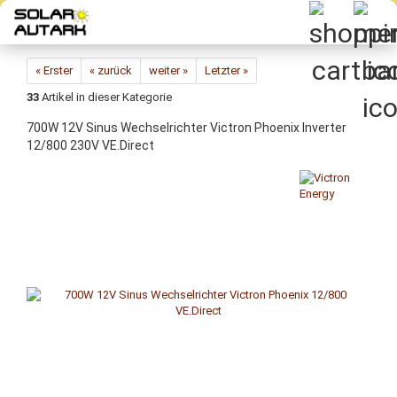
Direkt
zum
Hauptinhalt
« Erster
« zurück
weiter »
Letzter »
33
Artikel in dieser Kategorie
700W 12V Sinus Wech­sel­rich­ter Vic­tron Phoe­nix In­ver­ter
12/800 230V VE.Di­rect