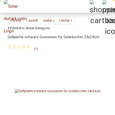
Direkt
zum
Hauptinhalt
« Erster
« zurück
weiter »
Letzter »
17
Artikel in dieser Kategorie
Grillplatte schwarz Gusseisen für Solarkocher 24x24cm
1