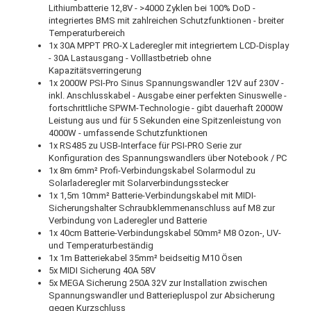
Lithiumbatterie 12,8V - >4000 Zyklen bei 100% DoD -
integriertes BMS mit zahlreichen Schutzfunktionen - breiter
Temperaturbereich
1x 30A MPPT PRO-X Laderegler mit integriertem LCD-Display
- 30A Lastausgang - Volllastbetrieb ohne
Kapazitätsverringerung
1x 2000W PSI-Pro Sinus Spannungswandler 12V auf 230V -
inkl. Anschlusskabel - Ausgabe einer perfekten Sinuswelle -
fortschrittliche SPWM-Technologie - gibt dauerhaft 2000W
Leistung aus und für 5 Sekunden eine Spitzenleistung von
4000W - umfassende Schutzfunktionen
1x RS485 zu USB-Interface für PSI-PRO Serie zur
Konfiguration des Spannungswandlers über Notebook / PC
1x 8m 6mm² Profi-Verbindungskabel Solarmodul zu
Solarladeregler mit Solarverbindungsstecker
1x 1,5m 10mm² Batterie-Verbindungskabel mit MIDI-
Sicherungshalter Schraubklemmenanschluss auf M8 zur
Verbindung von Laderegler und Batterie
1x 40cm Batterie-Verbindungskabel 50mm² M8 Ozon-, UV-
und Temperaturbeständig
1x 1m Batteriekabel 35mm² beidseitig M10 Ösen
5x MIDI Sicherung 40A 58V
5x MEGA Sicherung 250A 32V zur Installation zwischen
Spannungswandler und Batteriepluspol zur Absicherung
gegen Kurzschluss