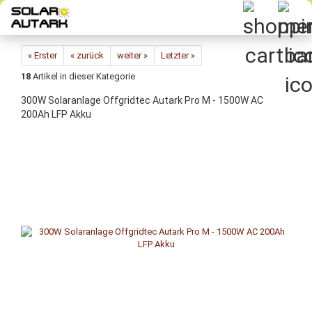
Direkt
zum
Hauptinhalt
« Erster
« zurück
weiter »
Letzter »
18
Artikel in dieser Kategorie
300W So­lar­an­la­ge Off­grid­tec Aut­ark Pro M - 1500W AC
200Ah LFP Akku