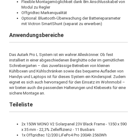
Flexible Montagemöglichkeit dank 8m Anschlusskabel von
Modul zu Regler
Offgridtec Markenqualität
Optional: Bluetooth-Überwachung der Batterieparameter
mit Victron SmartShunt (separat zu erwerben)
Anwendungsbereiche
Das Autark Pro L System ist ein wahrer Alleskönner. Ob fest
installiert in einer abgeschiedenen Berghütte oder im gemütlichen
Schrebergarten – das zuverlässige Betreiben von kleinen
Kühlboxen und Kühlschränken sowie das bequeme Aufladen von
Handys und Laptops ist für dieses System ein Kinderspiel. Zudem
eignet es sich auch hervorragend für den Einsatz im Wohnmobil –
wir bieten auch die passenden Halterungen und Klebesets für eine
sichere Montage an.
Teileliste
2x 150W MONO V2 Solarpanel 23V Black Frame - 1350 x 590
x 35 mm - 22,3% Zelleffizienz - 11 Busbars
1x Offgridtec 12/200 LiFePo4 Pro 200Ah 2560Wh