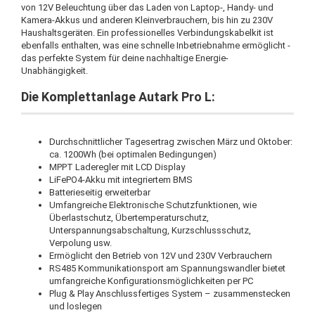
von 12V Beleuchtung über das Laden von Laptop-, Handy- und
Kamera-Akkus und anderen Kleinverbrauchern, bis hin zu 230V
Haushaltsgeräten. Ein professionelles Verbindungskabelkit ist
ebenfalls enthalten, was eine schnelle Inbetriebnahme ermöglicht -
das perfekte System für deine nachhaltige Energie-
Unabhängigkeit.
Die Komplettanlage Autark Pro L:
Durchschnittlicher Tagesertrag zwischen März und Oktober:
ca. 1200Wh (bei optimalen Bedingungen)
MPPT Laderegler mit LCD Display
LiFePO4-Akku mit integriertem BMS
Batterieseitig erweiterbar
Umfangreiche Elektronische Schutzfunktionen, wie
Überlastschutz, Übertemperaturschutz,
Unterspannungsabschaltung, Kurzschlussschutz,
Verpolung usw.
Ermöglicht den Betrieb von 12V und 230V Verbrauchern
RS485 Kommunikationsport am Spannungswandler bietet
umfangreiche Konfigurationsmöglichkeiten per PC
Plug & Play Anschlussfertiges System – zusammenstecken
und loslegen