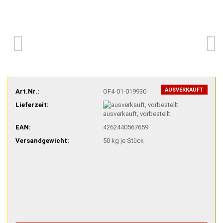
AUSVERKAUFT
Art.Nr.:
OF4-01-019930
Lieferzeit:
ausverkauft, vorbestellt
EAN:
4262440567659
Versandgewicht:
50
kg je Stück