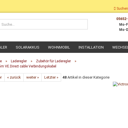
Suchen
05652-
Suche...
Mo-F
Mo-D
GLER
SOLARAKKUS
WOHNMOBIL
INSTALLATION
WECHSE
»
»
»
te
Laderegler
Zubehör für Laderegler
5m VE.Direct cable Verbindungskabel
er
« zurück
weiter »
Letzter »
48
Artikel in dieser Kategorie
Dach-Montage
Wohnmobil Montage