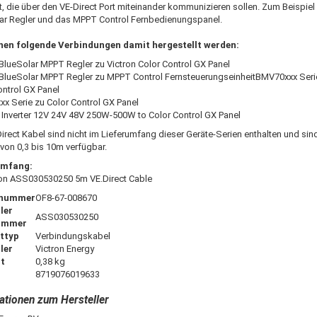
t, die über den VE-Direct Port miteinander kommunizieren sollen. Zum Beispiel
ar Regler und das MPPT Control Fernbedienungspanel.
nen folgende Verbindungen damit hergestellt werden:
 BlueSolar MPPT Regler zu Victron Color Control GX Panel
 BlueSolar MPPT Regler zu MPPT Control FernsteuerungseinheitBMV70xxx Seri
ontrol GX Panel
x Serie zu Color Control GX Panel
 Inverter 12V 24V 48V 250W-500W to Color Control GX Panel
irect Kabel sind nicht im Lieferumfang dieser Geräte-Serien enthalten und sind
von 0,3 bis 10m verfügbar.
umfang:
ron ASS030530250 5m VE.Direct Cable
lnummer
OF8-67-008670
ler
ASS030530250
ummer
ttyp
Verbindungskabel
ler
Victron Energy
t
0,38 kg
8719076019633