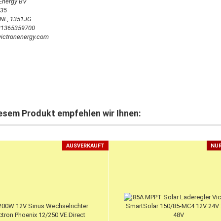
 Energy BV
 35
 NL, 1351JG
031365359700
ictronenergy.com
esem Produkt empfehlen wir Ihnen:
AUSVERKAUFT
NUR