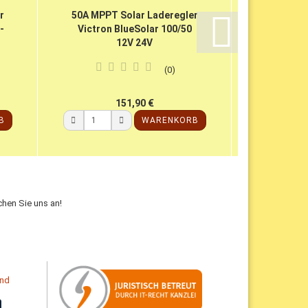
r
50A MPPT Solar Laderegler
15A MPPT
-
Victron BlueSolar 100/50
Victron B
12V 24V
0
151,90 €
B
WARENKORB
hen Sie uns an!