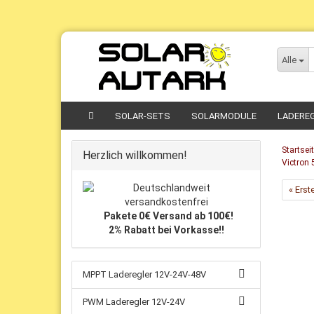
Direkt
zum
Alle
Hauptinhalt
SOLAR-SETS
SOLARMODULE
LADERE
Startsei
Herzlich willkommen!
Victron 
« Erst
Pakete 0€ Versand ab 100€!
2% Rabatt bei Vorkasse!!
MPPT Laderegler 12V-24V-48V
PWM Laderegler 12V-24V