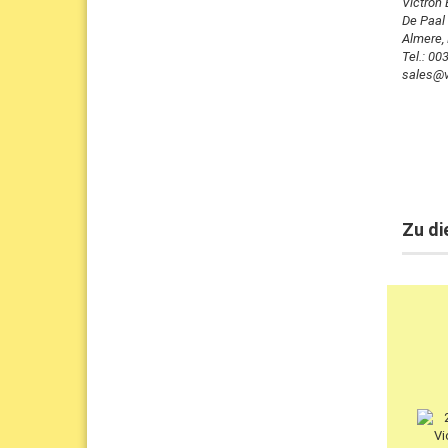
Victron
De Paal
Almere,
Tel.: 0
sales@v
Zu di