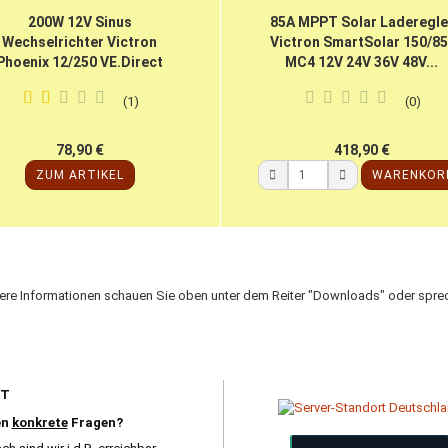
200W 12V Sinus
85A MPPT Solar Laderegle
Wechselrichter Victron
Victron SmartSolar 150/85
Phoenix 12/250 VE.Direct
MC4 12V 24V 36V 48V...
1
0
78,90 €
418,90 €
ZUM ARTIKEL
WARENKOR
tere Informationen schauen Sie oben unter dem Reiter "Downloads" oder sprec
RT
en
konkrete
Fragen?