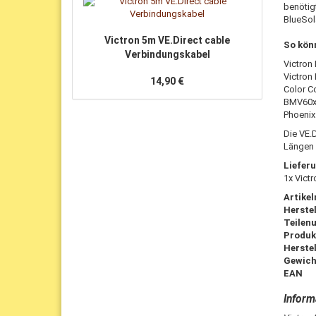
benötig
BlueSol
Victron 5m VE.Direct cable
So kön
Verbindungskabel
Victron
Victron
14,90 €
Color C
BMV60xx
Phoenix
Die VE.D
Längen 
Liefer
1x Vict
Artike
Herstel
Teilen
Produk
Herstel
Gewich
EAN