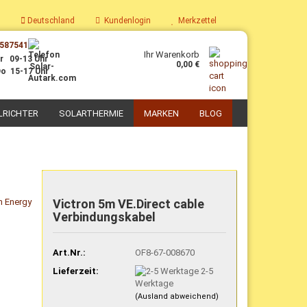
Deutschland
Kundenlogin
Merkzettel
587541
Ihr Warenkorb
r 09-13 Uhr
0,00 €
o 15-17 Uhr
LRICHTER
SOLARTHERMIE
MARKEN
BLOG
PV-Boiler
Parabolkocher
Solaranlagen mit PV-Boiler
Solarkoch-Sets
Victron 5m VE.Direct cable
Nachrüst-Sets PV-Thermie
Solar-Kochgeschirr
Verbindungskabel
Zubehör für PV-Thermie
Selbstbau Solarkocher
Art.Nr.:
OF8-67-008670
Lieferzeit:
2-5
Werktage
(Ausland abweichend)