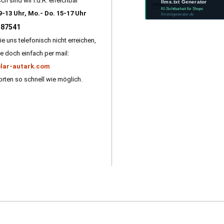
ch sind wir i.d.R. erreichbar
llms.txt Generator
????
KI-Sichtbarkeit für Shops
9-13 Uhr, Mo.- Do. 15-17 Uhr
llmstxtgenerator.de
587541
ie uns telefonisch nicht erreichen,
e doch einfach per mail:
lar-autark.com
rten so schnell wie möglich.