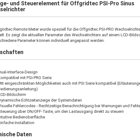
ge- und Steuerelement für Offgridtec PSI-Pro Sinus
elrichter
gridtec Remote Meter wurde speziell für die Offgridtec PSI-PRO Wechselrichte
elt. Es zeigt die aktuellen Parameter des Wechselrichters auf einem LCD-Bilds
schiedene Parameter können individuell angepasst werden.
nschaften
ual-Interface-Design
Kompatibel mit PSI-PRO Serie
it eingeschränkten Möglichkeiten auch mit PSI Serie kompatibel (Erläuterung
Bedienungsanleitung)
LCD-Bildschirm
Dynamische Echtzeitanzeige der Systemdaten
isuelle Fehlercodes - Rechtzeitige Benachrichtigung bei Warnungen und Fehl
Steuerung über ON/OFF-Taste, um den Lastausgang direkt zu steuern
ntuitive Bedienoberfläche
infache Installation
nische Daten