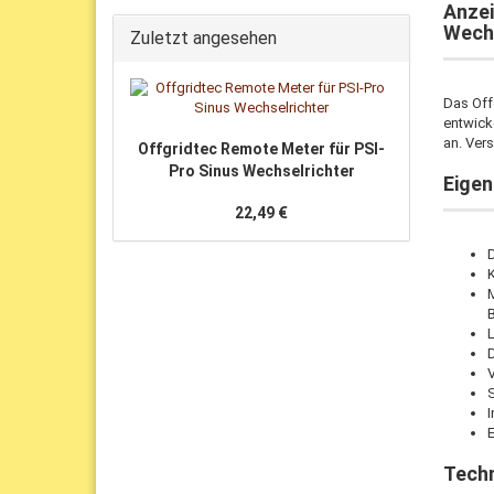
Anzei
Wechs
Zuletzt angesehen
Das Off
entwick
an. Ver
Offgridtec Remote Meter für PSI-
Pro Sinus Wechselrichter
Eige
22,49 €
D
M
V
I
E
Tech