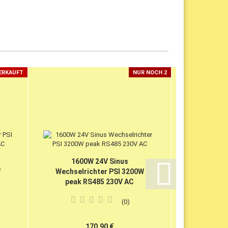
ERKAUFT
NUR NOCH 2
1600W 24V Sinus
300
W
Wechselrichter PSI 3200W
Wechse
peak RS485 230V AC
6000W pe
0
170,90 €