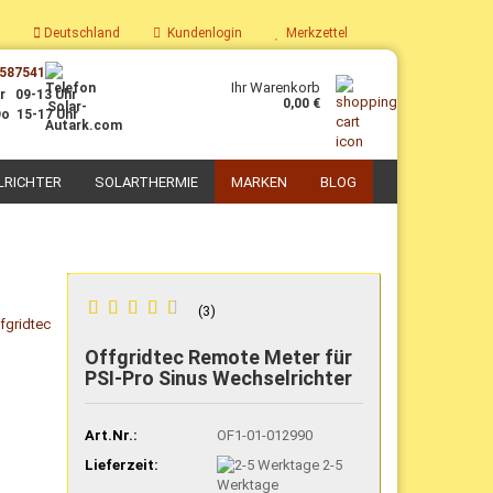
Deutschland
Kundenlogin
Merkzettel
587541
Ihr Warenkorb
r 09-13 Uhr
0,00 €
o 15-17 Uhr
LRICHTER
SOLARTHERMIE
MARKEN
BLOG
PV-Boiler
Parabolkocher
Solaranlagen mit PV-Boiler
Solarkoch-Sets
3
Nachrüst-Sets PV-Thermie
Solar-Kochgeschirr
Zubehör für PV-Thermie
Selbstbau Solarkocher
Offgridtec Remote Meter für
PSI-Pro Sinus Wechselrichter
Art.Nr.:
OF1-01-012990
Lieferzeit:
2-5
Werktage