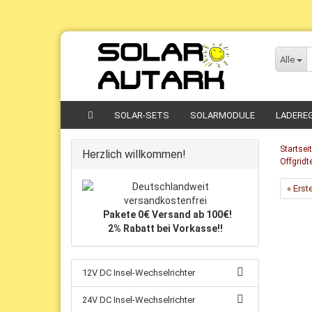
Direkt
zum
Alle
Hauptinhalt
SOLAR-SETS
SOLARMODULE
LADERE
Startsei
Herzlich willkommen!
Offgridt
« Erst
Pakete 0€ Versand ab 100€!
2% Rabatt bei Vorkasse!!
12V DC Insel-Wechselrichter
24V DC Insel-Wechselrichter