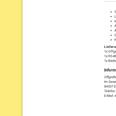
A
Liefer
1x Offg
1x RS48
1x Bedi
Offgrid
Im Gewe
84307 E
Telefon
E-Mail: 