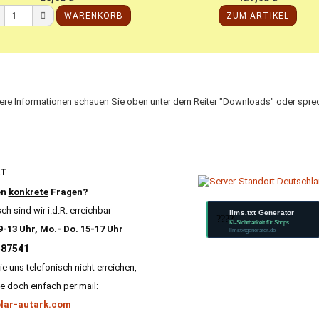
WARENKORB
ZUM ARTIKEL
tere Informationen schauen Sie oben unter dem Reiter "Downloads" oder sprec
RT
en
konkrete
Fragen?
ch sind wir i.d.R. erreichbar
llms.txt Generator
????
KI-Sichtbarkeit für Shops
9-13 Uhr, Mo.- Do. 15-17 Uhr
llmstxtgenerator.de
587541
ie uns telefonisch nicht erreichen,
e doch einfach per mail:
lar-autark.com