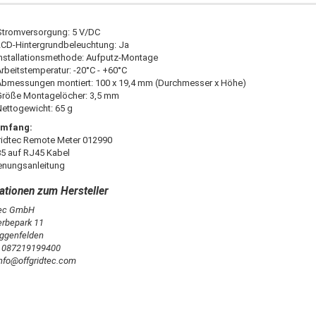
Stromversorgung: 5 V/DC
LCD-Hintergrundbeleuchtung: Ja
Installationsmethode: Aufputz-Montage
rbeitstemperatur: -20°C - +60°C
Abmessungen montiert: 100 x 19,4 mm (Durchmesser x Höhe)
Größe Montagelöcher: 3,5 mm
Nettogewicht: 65 g
umfang:
ridtec Remote Meter 012990
5 auf RJ45 Kabel
enungsanleitung
tec GmbH
rbepark 11
ggenfelden
: 087219199400
info@offgridtec.com