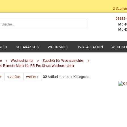
Suchen
05652-
Suche...
Mo-F
Mo-D
GLER
SOLARAKKUS
WOHNMOBIL
INSTALLATION
WECHSE
»
»
»
te
Wechselrichter
Zubehör für Wechselrichter
ec Remote Meter für PSI-Pro Sinus Wechselrichter
er
« zurück
weiter »
32
Artikel in dieser Kategorie
Dach-Montage
Wohnmobil Montage