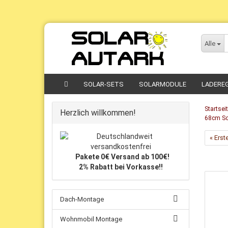
Direkt
zum
Alle
Hauptinhalt
SOLAR-SETS
SOLARMODULE
LADERE
Startsei
Herzlich willkommen!
68cm Sol
« Erst
Pakete 0€ Versand ab 100€!
2% Rabatt bei Vorkasse!!
Dach-Montage
Wohnmobil Montage