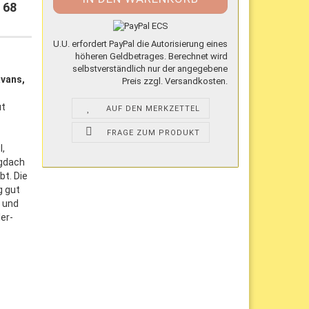
 68
U.U. erfordert PayPal die Autorisierung eines
höheren Geldbetrages. Berechnet wird
selbstverständlich nur der angegebene
vans,
Preis zzgl. Versandkosten.
ut
AUF DEN MERKZETTEL
FRAGE ZUM PRODUKT
l,
ugdach
t. Die
g gut
r und
er-