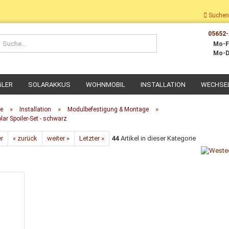
Suchen
05652-
Suche...
Mo-F
Mo-D
GLER
SOLARAKKUS
WOHNMOBIL
INSTALLATION
WECHSE
»
»
»
te
Installation
Modulbefestigung & Montage
ar Spoiler-Set - schwarz
er
« zurück
weiter »
Letzter »
44
Artikel in dieser Kategorie
Dach-Montage
Wohnmobil Montage