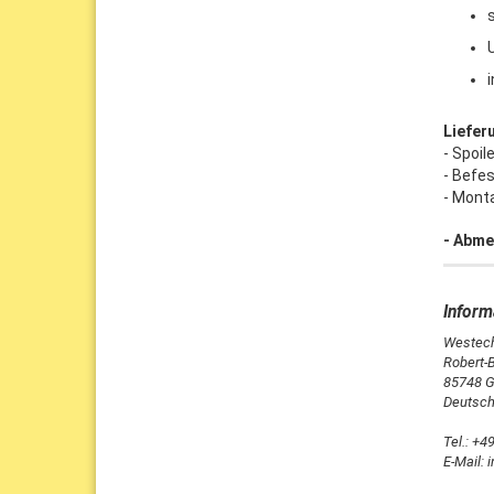
Liefer
- Spoil
- Befe
- Mont
-
Abmes
Westech
Robert-B
85748 G
Deutsch
Tel.: +4
E-Mail: