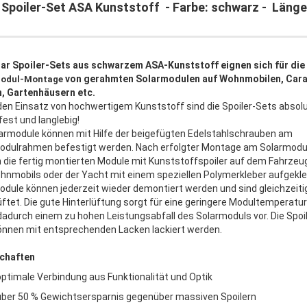
 Spoiler-Set ASA Kunststoff - Farbe: schwarz - Länge
lar Spoiler-Sets aus schwarzem ASA-Kunststoff eignen sich für die
von gerahmten Solarmodulen auf Wohnmobilen, Cara
odul-Montage
, Gartenhäusern etc.
den Einsatz von hochwertigem Kunststoff sind die Spoiler-Sets absol
fest und langlebig!
larmodule können mit Hilfe der beigefügten Edelstahlschrauben am
odulrahmen befestigt werden. Nach erfolgter Montage am Solarmodu
 die fertig montierten Module mit Kunststoffspoiler auf dem Fahrze
hnmobils oder der Yacht mit einem speziellen Polymerkleber aufgekleb
odule können jederzeit wieder demontiert werden und sind gleichzeiti
üftet. Die gute Hinterlüftung sorgt für eine geringere Modultemperatu
dadurch einem zu hohen Leistungsabfall des Solarmoduls vor. Die Spoil
önnen mit entsprechenden Lacken lackiert werden.
chaften
optimale Verbindung aus Funktionalität und Optik
über 50 % Gewichtsersparnis gegenüber massiven Spoilern