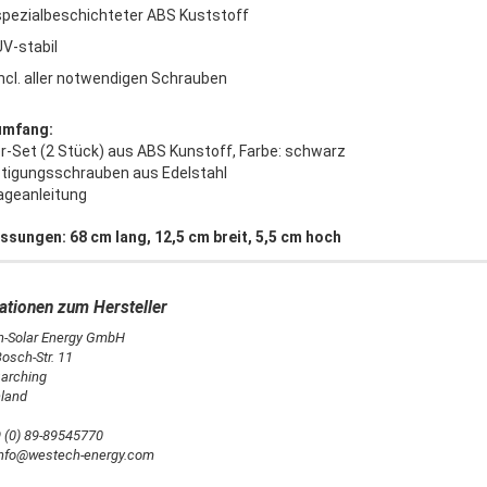
spezialbeschichteter ABS Kuststoff
UV-stabil
incl. aller notwendigen Schrauben
umfang:
er-Set (2 Stück) aus ABS Kunstoff, Farbe: schwarz
stigungsschrauben aus Edelstahl
ageanleitung
sungen: 68 cm lang, 12,5 cm breit, 5,5 cm hoch
-Solar Energy GmbH
osch-Str. 11
arching
land
9 (0) 89-89545770
 info@westech-energy.com