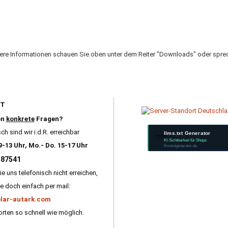
tere Informationen schauen Sie oben unter dem Reiter "Downloads" oder sprec
RT
en
konkrete
Fragen?
ch sind wir i.d.R. erreichbar
llms.txt Generator
????
KI-Sichtbarkeit für Shops
9-13 Uhr, Mo.- Do. 15-17 Uhr
llmstxtgenerator.de
587541
ie uns telefonisch nicht erreichen,
e doch einfach per mail:
lar-autark.com
rten so schnell wie möglich.