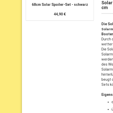
Solar
68cm Solar Spoiler-Set - schwarz
cm
44,90 €
Die So
Solarm
Booten
Durch 
wetter
Die So
Solarm
werden
des Wo
Solarm
hinterl
beugt 
Sets k
Eigens