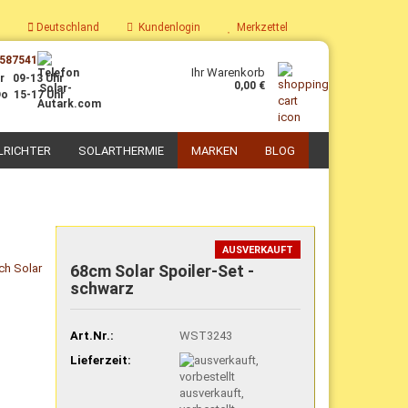
Deutschland
Kundenlogin
Merkzettel
587541
Ihr Warenkorb
r 09-13 Uhr
0,00 €
o 15-17 Uhr
LRICHTER
SOLARTHERMIE
MARKEN
BLOG
PV-Boiler
Parabolkocher
Solaranlagen mit PV-Boiler
Solarkoch-Sets
AUSVERKAUFT
68cm Solar Spoiler-Set -
Nachrüst-Sets PV-Thermie
Solar-Kochgeschirr
schwarz
Zubehör für PV-Thermie
Selbstbau Solarkocher
Art.Nr.:
WST3243
Lieferzeit:
ausverkauft,