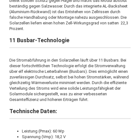
bietet soliden Schutz gegen Hagel und macht das Modul absolut
beständig gegen Salzwasser. Durch das integrierte AL-Backsheet
(Aluminium-Rückwand) ist das Entstehen von Zellrissen durch
falsche Handhabung oder Montage nahezu ausgeschlossen. Die
Solarzellen liefern einen hohen Zell-Wirkungsgrad von satten 22,3
Prozent.
11 Busbar-Technologie
Die Stromabführung in den Solarzellen läuft über 11 Busbars. Bei
dieser fortschrittlichen Technologie erfolgt die Stromverwaltung
über elf elektrische Leiterbahnen (Busbars). Dies ermöglicht einen
zuverlässigen Durchsatz, selbst bei hohen Stromstärken, während
gleichzeitig Wärmeverluste minimiert werden. Durch die effiziente
Verteilung des Stroms wird eine solide Leistungsfähigkeit der
Solarmodule sichergestellt, was zu einer verbesserten
Gesamteffizienz und höheren Erträgen führt.
Technische Daten:
Leistung (Pmax): 60 Wp
Spannung (Vmp): 18,2 V