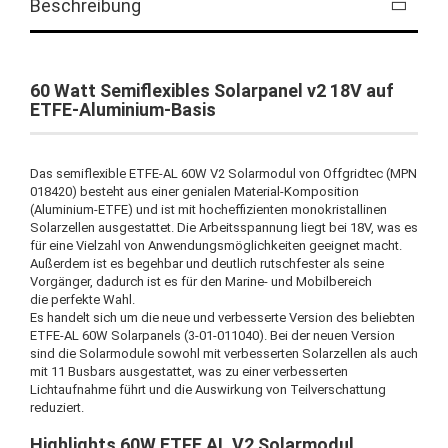
Beschreibung
60 Watt Semiflexibles Solarpanel v2 18V auf
ETFE-Aluminium-Basis
Das semiflexible ETFE-AL 60W V2 Solarmodul von Offgridtec (MPN
018420) besteht aus einer genialen Material-Komposition
(Aluminium-ETFE) und ist mit hocheffizienten monokristallinen
Solarzellen ausgestattet. Die Arbeitsspannung liegt bei 18V, was es
für eine Vielzahl von Anwendungsmöglichkeiten geeignet macht.
Außerdem ist es begehbar und deutlich rutschfester als seine
Vorgänger, dadurch ist es für den Marine- und Mobilbereich
die perfekte Wahl.
Es handelt sich um die neue und verbesserte Version des beliebten
ETFE-AL 60W Solarpanels (3-01-011040). Bei der neuen Version
sind die Solarmodule sowohl mit verbesserten Solarzellen als auch
mit 11 Busbars ausgestattet, was zu einer verbesserten
Lichtaufnahme führt und die Auswirkung von Teilverschattung
reduziert.
Highlights 60W ETFE AL V2 Solarmodul