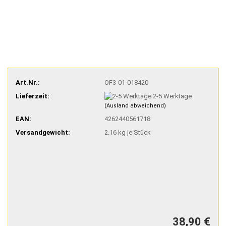
Art.Nr.:
OF3-01-018420
Lieferzeit:
2-5 Werktage
(Ausland abweichend)
EAN:
4262440561718
Versandgewicht:
2.16
kg je Stück
38,90 €