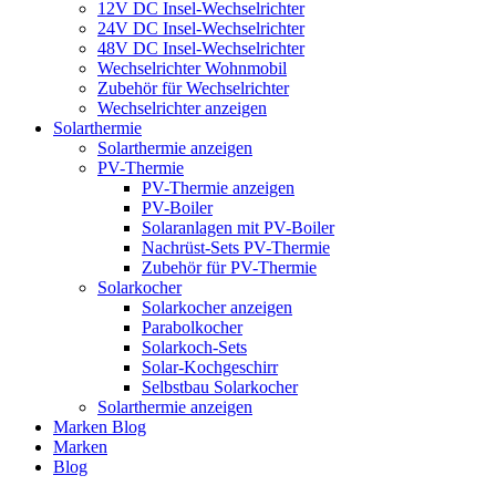
12V DC Insel-Wechselrichter
24V DC Insel-Wechselrichter
48V DC Insel-Wechselrichter
Wechselrichter Wohnmobil
Zubehör für Wechselrichter
Wechselrichter anzeigen
Solarthermie
Solarthermie anzeigen
PV-Thermie
PV-Thermie anzeigen
PV-Boiler
Solaranlagen mit PV-Boiler
Nachrüst-Sets PV-Thermie
Zubehör für PV-Thermie
Solarkocher
Solarkocher anzeigen
Parabolkocher
Solarkoch-Sets
Solar-Kochgeschirr
Selbstbau Solarkocher
Solarthermie anzeigen
Marken
Blog
Marken
Blog