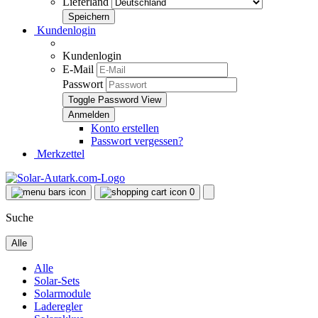
Lieferland
Kundenlogin
Kundenlogin
E-Mail
Passwort
Toggle Password View
Konto erstellen
Passwort vergessen?
Merkzettel
0
Suche
Alle
Alle
Solar-Sets
Solarmodule
Laderegler