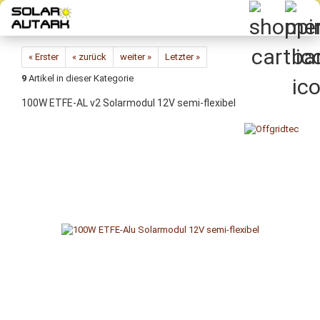
Direkt
zum
Hauptinhalt
« Erster
« zurück
weiter »
Letzter »
9
Artikel in dieser Kategorie
100W ETFE-​AL v2 So­lar­mo­dul 12V semi-​flexibel