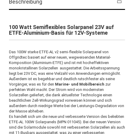
Beschreibung
100 Watt Semiflexibles Solarpanel 23V auf
ETFE-Aluminium-Basis für 12V-Systeme
Das 100W starke ETFE-AL v2 semi-flexible Solarpanel von
Offgridtec basiert auf einer neuen, wegweisenden Material-
Komposition (Aluminium-ETFE) und ist mit hocheffektiven
monokristallinen Solarzellen ausgestattet. Die Arbeitsspannung
liegt bei 23V DC, was eine Vielzahl von Anwendungen ermöglicht.
Außerdem ist es begehbar und deutlich rutschfester als seine
Vorgänger, was es für den
Marine- und Mobilbereich
zur
perfekten Wahl macht. Der Strom wird von modernsten
Solarzellen geliefert, die dank aktuellster Technologie einen
beachtlichen Zell-Wirkungsgrad vorweisen können und sich
außerdem durch niedrige Werte bei der Leistungs-Degradation von
der Masse abheben.
Es handelt sich um die neue und verbesserte Version des beliebten
ETFE-AL 100W Solarpanels (MPN 011045). Bei der neuen Version
sind die Solarmodule sowohl mit verbesserten Solarzellen als auch
mit 11-Busbars ausgestattet, was zu einer verbesserten