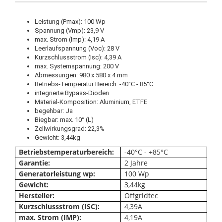
Leistung (Pmax): 100 Wp
Spannung (Vmp): 23,9 V
max. Strom (Imp): 4,19 A
Leerlaufspannung (Voc): 28 V
Kurzschlussstrom (Isc): 4,39 A
max. Systemspannung: 200 V
Abmessungen: 980 x 580 x 4 mm
Betriebs-Temperatur Bereich: -40°C - 85°C
integrierte Bypass-Dioden
Material-Komposition: Aluminium, ETFE
begehbar: Ja
Biegbar: max. 10° (L)
Zellwirkungsgrad: 22,3%
Gewicht: 3,44kg
Betriebstemperaturbereich:
-40°C - +85°C
Garantie:
2 Jahre
Generatorleistung wp:
100 Wp
Gewicht:
3,44kg
Hersteller:
Offgridtec
Kurzschlussstrom (ISC):
4,39A
max. Strom (IMP):
4,19A