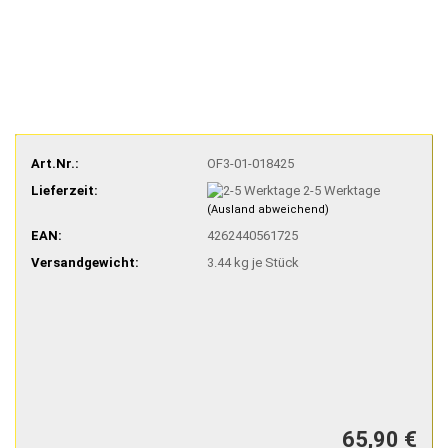
Art.Nr.:
OF3-01-018425
Lieferzeit:
2-5 Werktage
(Ausland abweichend)
EAN:
4262440561725
Versandgewicht:
3.44
kg je Stück
65,90 €