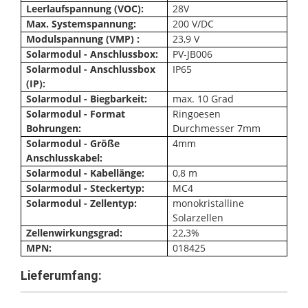
Leerlaufspannung (VOC):
28V
Max. Systemspannung:
200 V/DC
Modulspannung (VMP) :
23,9 V
Solarmodul - Anschlussbox:
PV-JB006
Solarmodul - Anschlussbox
IP65
(IP):
Solarmodul - Biegbarkeit:
max. 10 Grad
Solarmodul - Format
Ringoesen
Bohrungen:
Durchmesser 7mm
Solarmodul - Größe
4mm
Anschlusskabel:
Solarmodul - Kabellänge:
0,8 m
Solarmodul - Steckertyp:
MC4
Solarmodul - Zellentyp:
monokristalline
Solarzellen
Zellenwirkungsgrad:
22,3%
MPN:
018425
Lieferumfang: