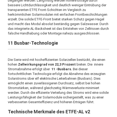
begangen werden. Langfristig werden höhere Erträge durch
bessere Lichtdurchlässigkeit und deutlich weniger Eintrübung der
transparenten ETFE Front-Schichten im Vergleich zu
herkömmlichen Solarmodulen mit einfachen Frontbeschichtungen
erzielt. Die solide ETFE-Front bietet starken Schutz gegen Hagel
und macht das Modul absolut beständig gegen Salzwasser. Durch
das integrierte AL-Backsheet ist das Entstehen von Zellrissen durch
falsche Handhabung oder Montage nahezu ausgeschlossen.
11 Busbar-Technologie
Die Serie wird mit hocheffizienten Solarzellen bestückt, die einen
hohen
Zellwirkungsgrad von 22,3 Prozent
bieten. Die innere
Stromabnahme erfolgt über
11 -Busbars.
Bei dieser
fortschrittlichen Technologie erfolgt die Abnahme des erzeugten
Solarstroms über elf elektrische Leiterbahnen (Busbars). Dies
ermöglicht einen zuverlässigeren Durchsatz, selbst bei hohen
Stromstärken, während gleichzeitig Wärmeverluste minimiert
werden. Durch die effiziente Verteilung des Stroms wird eine solide
Leistungsfähigkeit der Solarmodule sichergestellt, was zu einer
verbesserten Gesamteffizienz und höheren Erträgen führt.
Technische Merkmale des ETFE-AL v2